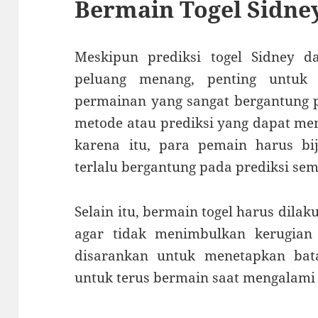
Bermain Togel Sidne
Meskipun prediksi togel Sidney 
peluang menang, penting untuk 
permainan yang sangat bergantung 
metode atau prediksi yang dapat m
karena itu, para pemain harus b
terlalu bergantung pada prediksi sem
Selain itu, bermain togel harus dila
agar tidak menimbulkan kerugian 
disarankan untuk menetapkan bat
untuk terus bermain saat mengalami