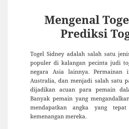
Mengenal Toge
Prediksi To
Togel Sidney adalah salah satu je
populer di kalangan pecinta judi t
negara Asia lainnya. Permainan i
Australia, dan menjadi salah satu p
dijadikan acuan para pemain da
Banyak pemain yang mengandalk
mendapatkan angka yang tepat
kemenangan mereka.