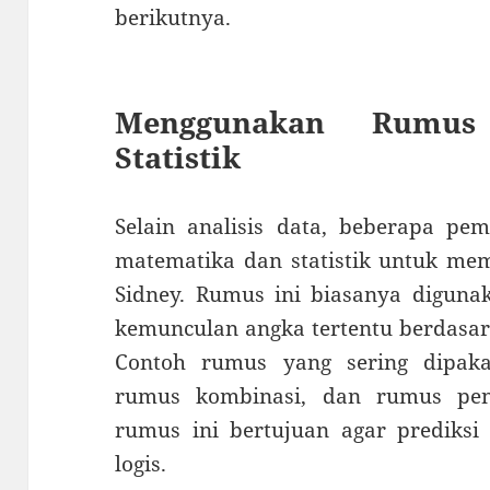
berikutnya.
Menggunakan Rumus
Statistik
Selain analisis data, beberapa p
matematika dan statistik untuk me
Sidney. Rumus ini biasanya diguna
kemunculan angka tertentu berdasar
Contoh rumus yang sering dipaka
rumus kombinasi, dan rumus pen
rumus ini bertujuan agar prediksi 
logis.