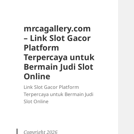
mrcagallery.com
– Link Slot Gacor
Platform
Terpercaya untuk
Bermain Judi Slot
Online
Link Slot Gacor Platform
Terpercaya untuk Bermain Judi
Slot Online
Copyright 2026