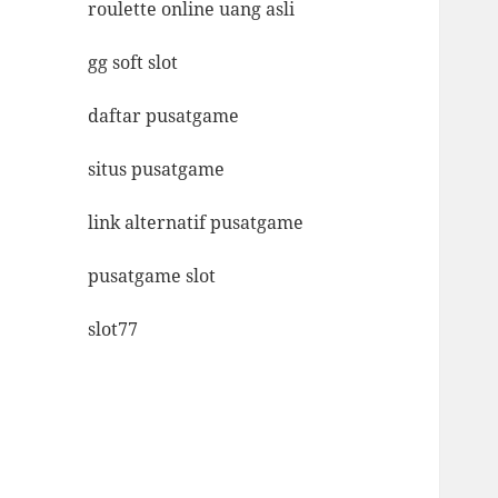
roulette online uang asli
gg soft slot
daftar pusatgame
situs pusatgame
link alternatif pusatgame
pusatgame slot
slot77