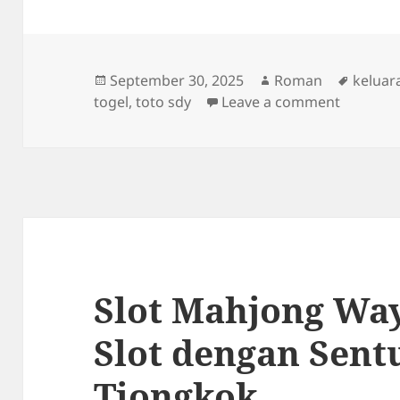
Posted
Author
Tags
September 30, 2025
Roman
keluar
on
on Menge
togel
,
toto sdy
Leave a comment
Slot Mahjong Wa
Slot dengan Sent
Tiongkok