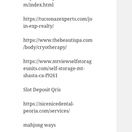
m/index.html
https://tucsonazexperts.com/jo
in-exp-realty/
https://www.thebeautispa.com
/body/cryotherapy/
https://www.mtviewselfstorag
eunits.com/self-storage-mt-
shasta-ca-f9261
Slot Deposit Qris
https://nicenicedental-
peoria.com/services/
mahjong ways