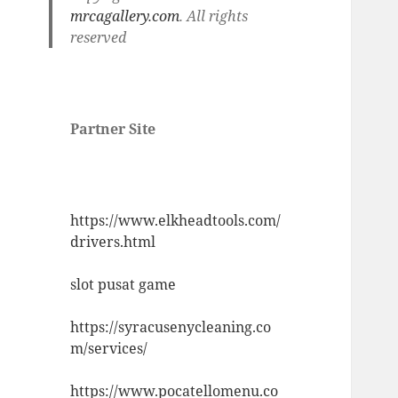
mrcagallery.com
. All rights
reserved
Partner Site
https://www.elkheadtools.com/
drivers.html
slot pusat game
https://syracusenycleaning.co
m/services/
https://www.pocatellomenu.co