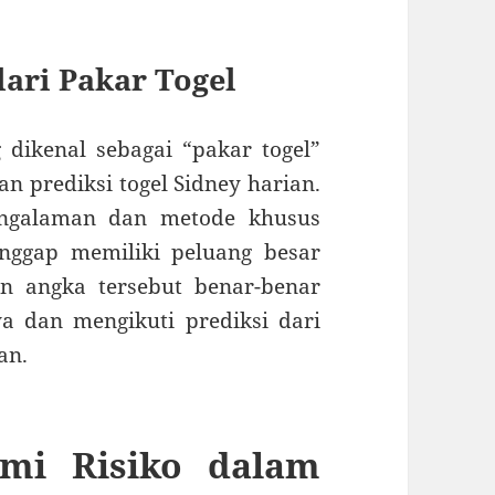
ari Pakar Togel
 dikenal sebagai “pakar togel”
 prediksi togel Sidney harian.
ngalaman dan metode khusus
nggap memiliki peluang besar
n angka tersebut benar-benar
a dan mengikuti prediksi dari
an.
mi Risiko dalam