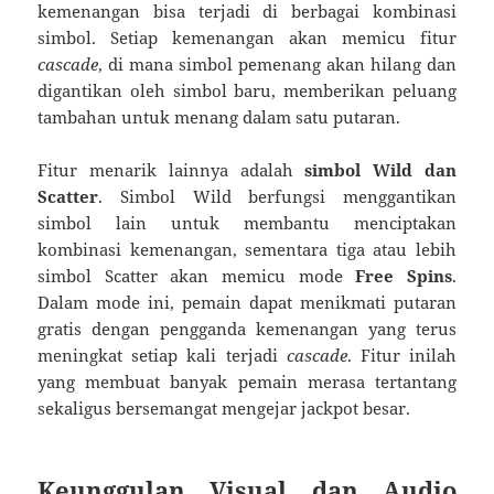
kemenangan bisa terjadi di berbagai kombinasi
simbol. Setiap kemenangan akan memicu fitur
cascade
, di mana simbol pemenang akan hilang dan
digantikan oleh simbol baru, memberikan peluang
tambahan untuk menang dalam satu putaran.
Fitur menarik lainnya adalah
simbol Wild dan
Scatter
. Simbol Wild berfungsi menggantikan
simbol lain untuk membantu menciptakan
kombinasi kemenangan, sementara tiga atau lebih
simbol Scatter akan memicu mode
Free Spins
.
Dalam mode ini, pemain dapat menikmati putaran
gratis dengan pengganda kemenangan yang terus
meningkat setiap kali terjadi
cascade
. Fitur inilah
yang membuat banyak pemain merasa tertantang
sekaligus bersemangat mengejar jackpot besar.
Keunggulan Visual dan Audio