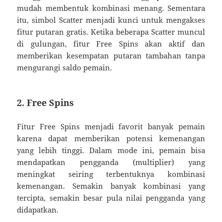
mudah membentuk kombinasi menang. Sementara
itu, simbol Scatter menjadi kunci untuk mengakses
fitur putaran gratis. Ketika beberapa Scatter muncul
di gulungan, fitur Free Spins akan aktif dan
memberikan kesempatan putaran tambahan tanpa
mengurangi saldo pemain.
2.
Free Spins
Fitur Free Spins menjadi favorit banyak pemain
karena dapat memberikan potensi kemenangan
yang lebih tinggi. Dalam mode ini, pemain bisa
mendapatkan pengganda (multiplier) yang
meningkat seiring terbentuknya kombinasi
kemenangan. Semakin banyak kombinasi yang
tercipta, semakin besar pula nilai pengganda yang
didapatkan.