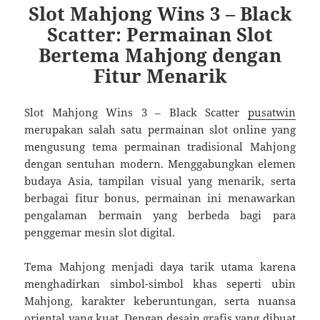
Slot Mahjong Wins 3 – Black
Scatter: Permainan Slot
Bertema Mahjong dengan
Fitur Menarik
Slot Mahjong Wins 3 – Black Scatter
pusatwin
merupakan salah satu permainan slot online yang
mengusung tema permainan tradisional Mahjong
dengan sentuhan modern. Menggabungkan elemen
budaya Asia, tampilan visual yang menarik, serta
berbagai fitur bonus, permainan ini menawarkan
pengalaman bermain yang berbeda bagi para
penggemar mesin slot digital.
Tema Mahjong menjadi daya tarik utama karena
menghadirkan simbol-simbol khas seperti ubin
Mahjong, karakter keberuntungan, serta nuansa
oriental yang kuat. Dengan desain grafis yang dibuat