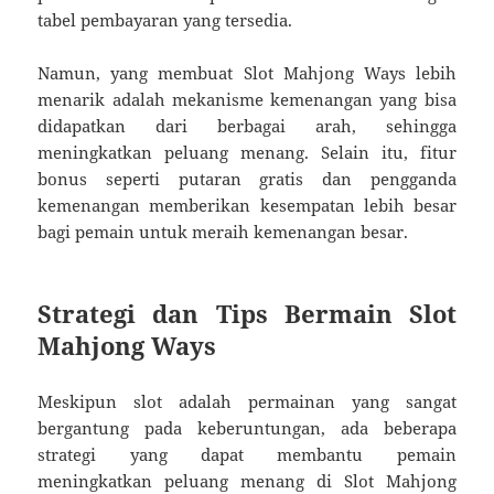
tabel pembayaran yang tersedia.
Namun, yang membuat Slot Mahjong Ways lebih
menarik adalah mekanisme kemenangan yang bisa
didapatkan dari berbagai arah, sehingga
meningkatkan peluang menang. Selain itu, fitur
bonus seperti putaran gratis dan pengganda
kemenangan memberikan kesempatan lebih besar
bagi pemain untuk meraih kemenangan besar.
Strategi dan Tips Bermain Slot
Mahjong Ways
Meskipun slot adalah permainan yang sangat
bergantung pada keberuntungan, ada beberapa
strategi yang dapat membantu pemain
meningkatkan peluang menang di Slot Mahjong