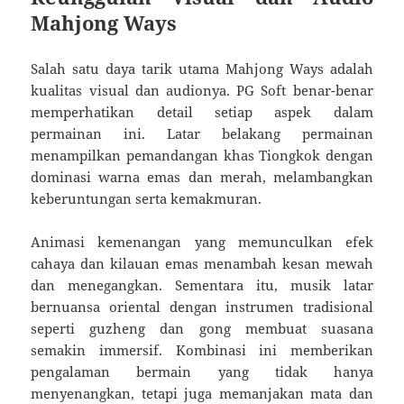
Mahjong Ways
Salah satu daya tarik utama Mahjong Ways adalah
kualitas visual dan audionya. PG Soft benar-benar
memperhatikan detail setiap aspek dalam
permainan ini. Latar belakang permainan
menampilkan pemandangan khas Tiongkok dengan
dominasi warna emas dan merah, melambangkan
keberuntungan serta kemakmuran.
Animasi kemenangan yang memunculkan efek
cahaya dan kilauan emas menambah kesan mewah
dan menegangkan. Sementara itu, musik latar
bernuansa oriental dengan instrumen tradisional
seperti guzheng dan gong membuat suasana
semakin immersif. Kombinasi ini memberikan
pengalaman bermain yang tidak hanya
menyenangkan, tetapi juga memanjakan mata dan