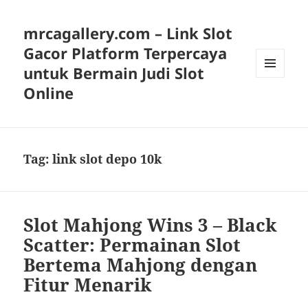
mrcagallery.com – Link Slot
Gacor Platform Terpercaya
untuk Bermain Judi Slot
MENU
Online
AND
WIDGETS
Tag:
link slot depo 10k
Slot Mahjong Wins 3 – Black
Scatter: Permainan Slot
Bertema Mahjong dengan
Fitur Menarik