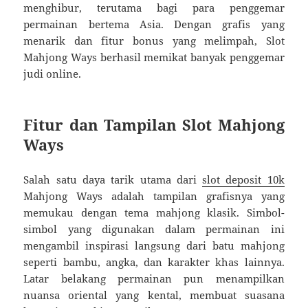
menghibur, terutama bagi para penggemar
permainan bertema Asia. Dengan grafis yang
menarik dan fitur bonus yang melimpah, Slot
Mahjong Ways berhasil memikat banyak penggemar
judi online.
Fitur dan Tampilan Slot Mahjong
Ways
Salah satu daya tarik utama dari
slot deposit 10k
Mahjong Ways adalah tampilan grafisnya yang
memukau dengan tema mahjong klasik. Simbol-
simbol yang digunakan dalam permainan ini
mengambil inspirasi langsung dari batu mahjong
seperti bambu, angka, dan karakter khas lainnya.
Latar belakang permainan pun menampilkan
nuansa oriental yang kental, membuat suasana