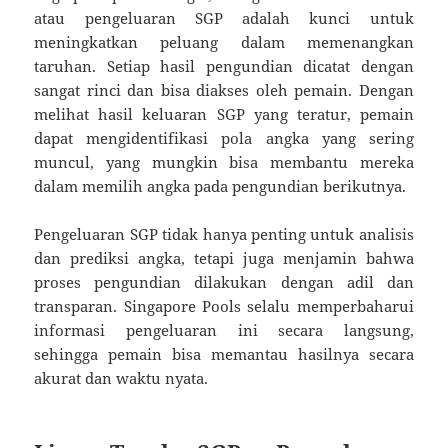
atau pengeluaran SGP adalah kunci untuk
meningkatkan peluang dalam memenangkan
taruhan. Setiap hasil pengundian dicatat dengan
sangat rinci dan bisa diakses oleh pemain. Dengan
melihat hasil keluaran SGP yang teratur, pemain
dapat mengidentifikasi pola angka yang sering
muncul, yang mungkin bisa membantu mereka
dalam memilih angka pada pengundian berikutnya.
Pengeluaran SGP tidak hanya penting untuk analisis
dan prediksi angka, tetapi juga menjamin bahwa
proses pengundian dilakukan dengan adil dan
transparan. Singapore Pools selalu memperbaharui
informasi pengeluaran ini secara langsung,
sehingga pemain bisa memantau hasilnya secara
akurat dan waktu nyata.