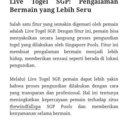
Live Togel SGP: Pengalaman
Bermain yang Lebih Seru
Salah satu fitur yang semakin digemari oleh pemain
adalah Live Togel SGP. Dengan fitur ini, pemain bisa
menyaksikan secara langsung proses pengundian
togel yang dilakukan oleh Singapore Pools. Fitur ini
membuat pengalaman bermain menjadi lebih
hidup, memberikan sensasi seperti berada di lokasi
pengundian.
Melalui Live Togel SGP, pemain dapat lebih yakin
bahwa proses pengundian dilakukan dengan cara
yang transparan dan profesional. Hal ini tentunya
meningkatkan kepercayaan pemain terhadap situs
thewindfallspa
SGP Pools dan memberikan
kenyamanan selama bermain.