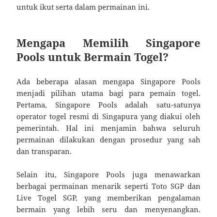
untuk ikut serta dalam permainan ini.
Mengapa Memilih Singapore
Pools untuk Bermain Togel?
Ada beberapa alasan mengapa Singapore Pools
menjadi pilihan utama bagi para pemain togel.
Pertama, Singapore Pools adalah satu-satunya
operator togel resmi di Singapura yang diakui oleh
pemerintah. Hal ini menjamin bahwa seluruh
permainan dilakukan dengan prosedur yang sah
dan transparan.
Selain itu, Singapore Pools juga menawarkan
berbagai permainan menarik seperti Toto SGP dan
Live Togel SGP, yang memberikan pengalaman
bermain yang lebih seru dan menyenangkan.