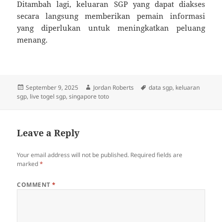
Ditambah lagi, keluaran SGP yang dapat diakses
secara langsung memberikan pemain informasi
yang diperlukan untuk meningkatkan peluang
menang.
Posted
Author
Tags
September 9, 2025
Jordan Roberts
data sgp
,
keluaran
on
sgp
,
live togel sgp
,
singapore toto
Leave a Reply
Your email address will not be published.
Required fields are
marked
*
COMMENT
*