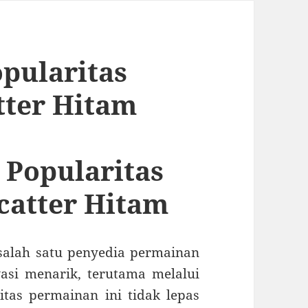
opularitas
tter Hitam
 Popularitas
catter Hitam
 salah satu penyedia permainan
asi menarik, terutama melalui
itas permainan ini tidak lepas