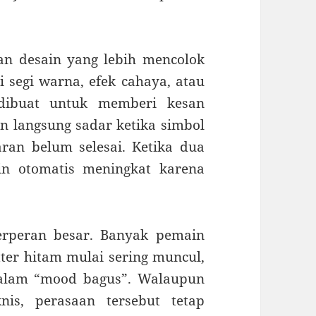
an desain yang lebih mencolok
i segi warna, efek cahaya, atau
dibuat untuk memberi kesan
n langsung sadar ketika simbol
ran belum selesai. Ketika dua
ain otomatis meningkat karena
 berperan besar. Banyak pemain
tter hitam mulai sering muncul,
dalam “mood bagus”. Walaupun
nis, perasaan tersebut tetap