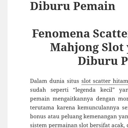
Diburu Pemain
Fenomena Scatte
Mahjong Slot 
Diburu 
Dalam dunia situs
slot scatter hita
sudah seperti “legenda kecil” ya
pemain mengaitkannya dengan mom
terutama karena kemunculannya ser
bonus atau peluang kemenangan yang
sistem permainan slot bersifat acak, 