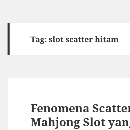
Tag:
slot scatter hitam
Fenomena Scatte
Mahjong Slot yan