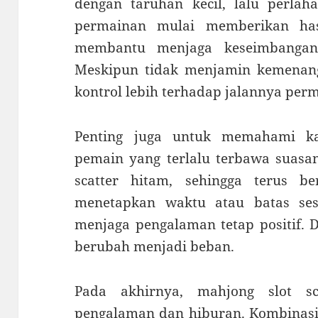
dengan taruhan kecil, lalu perla
permainan mulai memberikan hasi
membantu menjaga keseimbangan 
Meskipun tidak menjamin kemenan
kontrol lebih terhadap jalannya per
Penting juga untuk memahami ka
pemain yang terlalu terbawa suasa
scatter hitam, sehingga terus b
menetapkan waktu atau batas se
menjaga pengalaman tetap positif. 
berubah menjadi beban.
Pada akhirnya, mahjong slot sc
pengalaman dan hiburan. Kombinasi a