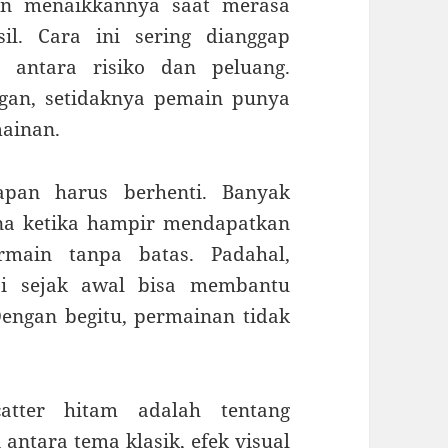
han menaikkannya saat merasa
l. Cara ini sering dianggap
antara risiko dan peluang.
gan, setidaknya pemain punya
mainan.
pan harus berhenti. Banyak
na ketika hampir mendapatkan
ermain tanpa batas. Padahal,
si sejak awal bisa membantu
Dengan begitu, permainan tidak
atter hitam adalah tentang
ntara tema klasik, efek visual