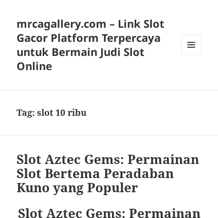
mrcagallery.com – Link Slot
Gacor Platform Terpercaya
untuk Bermain Judi Slot
MENU
Online
AND
WIDGETS
Tag:
slot 10 ribu
Slot Aztec Gems: Permainan
Slot Bertema Peradaban
Kuno yang Populer
Slot Aztec Gems: Permainan