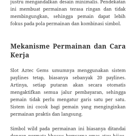
justru mengandalkan desain minimalis. Pendekatan
ini membuat permainan terasa ringan dan tidak
membingungkan, sehingga pemain dapat lebih
fokus pada pola permainan dan kombinasi simbol.
Mekanisme Permainan dan Cara
Kerja
Slot Aztec Gems umumnya menggunakan sistem
paylines tetap, biasanya sebanyak 20 paylines.
Artinya, setiap putaran akan secara otomatis
mengaktifkan semua jalur pembayaran, sehingga
pemain tidak perlu mengatur garis satu per satu.
Sistem ini cocok bagi pemain yang menginginkan
permainan praktis dan langsung.
Simbol wild pada permainan ini biasanya ditandai
dengan permata khusus berwarna emas atau hijau.