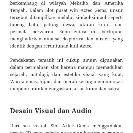
berkembang di wilayah Meksiko dan Amerika
Tengah. Dalam Slot
pusat win
Aztec Gems, unsur
tersebut ditampilkan melalui simbol-simbol seperti
topeng batu, patung dewa, ukiran kuno, dan
permata berwarna. Representasi ini bertujuan
menghadirkan nuansa eksplorasi dan misteri yang
identik dengan reruntuhan kuil Aztec.
Pendekatan tematik ini cukup umum digunakan
dalam permainan slot karena mampu memadukan
sejarah, mitologi, dan estetika visual yang kuat.
Warna emas, hijau, dan merah sering mendominasi
tampilan untuk menegaskan kesan kuno dan sakral.
Desain Visual dan Audio
Dari sisi visual, Slot Aztec Gems menggunakan
desain 2D yang sederhana namun kontras warnanya