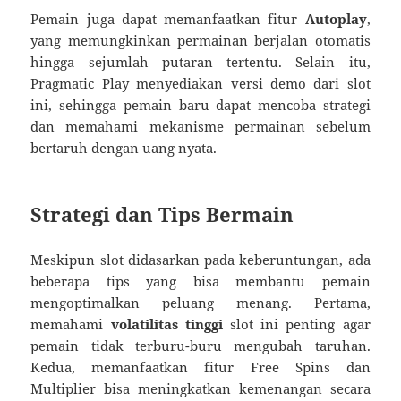
Pemain juga dapat memanfaatkan fitur
Autoplay
,
yang memungkinkan permainan berjalan otomatis
hingga sejumlah putaran tertentu. Selain itu,
Pragmatic Play menyediakan versi demo dari slot
ini, sehingga pemain baru dapat mencoba strategi
dan memahami mekanisme permainan sebelum
bertaruh dengan uang nyata.
Strategi dan Tips Bermain
Meskipun slot didasarkan pada keberuntungan, ada
beberapa tips yang bisa membantu pemain
mengoptimalkan peluang menang. Pertama,
memahami
volatilitas tinggi
slot ini penting agar
pemain tidak terburu-buru mengubah taruhan.
Kedua, memanfaatkan fitur Free Spins dan
Multiplier bisa meningkatkan kemenangan secara