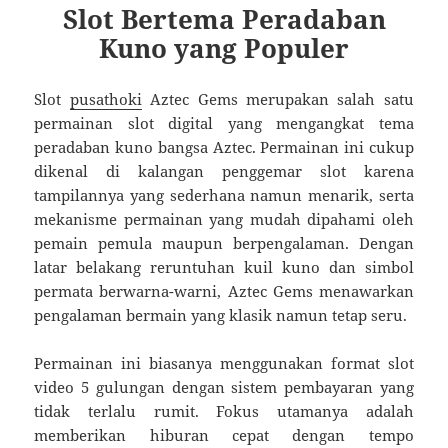
Slot Bertema Peradaban
Kuno yang Populer
Slot
pusathoki
Aztec Gems merupakan salah satu
permainan slot digital yang mengangkat tema
peradaban kuno bangsa Aztec. Permainan ini cukup
dikenal di kalangan penggemar slot karena
tampilannya yang sederhana namun menarik, serta
mekanisme permainan yang mudah dipahami oleh
pemain pemula maupun berpengalaman. Dengan
latar belakang reruntuhan kuil kuno dan simbol
permata berwarna-warni, Aztec Gems menawarkan
pengalaman bermain yang klasik namun tetap seru.
Permainan ini biasanya menggunakan format slot
video 5 gulungan dengan sistem pembayaran yang
tidak terlalu rumit. Fokus utamanya adalah
memberikan hiburan cepat dengan tempo