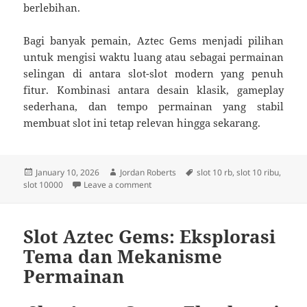
berlebihan.
Bagi banyak pemain, Aztec Gems menjadi pilihan
untuk mengisi waktu luang atau sebagai permainan
selingan di antara slot-slot modern yang penuh
fitur. Kombinasi antara desain klasik, gameplay
sederhana, dan tempo permainan yang stabil
membuat slot ini tetap relevan hingga sekarang.
Posted
Author
Tags
January 10, 2026
Jordan Roberts
slot 10 rb
,
slot 10 ribu
,
on
on Slot Aztec Gems: Permainan Slot Be
slot 10000
Leave a comment
Slot Aztec Gems: Eksplorasi
Tema dan Mekanisme
Permainan