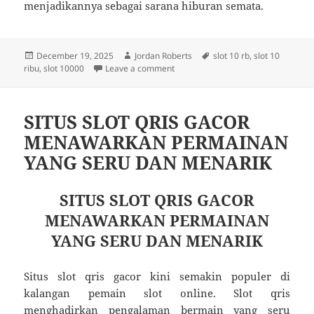
menjadikannya sebagai sarana hiburan semata.
Posted
Author
Tags
December 19, 2025
Jordan Roberts
slot 10 rb
,
slot 10
on
on Slot Fortune Rabbit: Pesona Pe
ribu
,
slot 10000
Leave a comment
SITUS SLOT QRIS GACOR
MENAWARKAN PERMAINAN
YANG SERU DAN MENARIK
SITUS SLOT QRIS GACOR
MENAWARKAN PERMAINAN
YANG SERU DAN MENARIK
Situs slot qris gacor kini semakin populer di
kalangan pemain slot online. Slot qris
menghadirkan pengalaman bermain yang seru