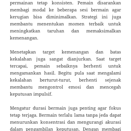
permainan tetap konsisten. Pemain disarankan
membagi modal ke beberapa sesi bermain agar
kerugian bisa diminimalkan. Strategi ini juga
membantu menentukan momen terbaik untuk
meningkatkan taruhan dan memaksimalkan
kemenangan.
Menetapkan target kemenangan dan batas
kekalahan juga sangat dianjurkan. Saat target
tercapai, pemain sebaiknya berhenti untuk
mengamankan hasil. Begitu pula saat mengalami
kekalahan berturut-turut, berhenti sejenak
membantu mengontrol emosi dan mencegah
keputusan impulsif.
Mengatur durasi bermain juga penting agar fokus
tetap terjaga. Bermain terlalu lama tanpa jeda dapat
menurunkan konsentrasi dan mengurangi akurasi
dalam pengambilan keputusan. Dengan membagi