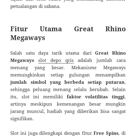
petualangan di sabana.
Fitur Utama Great Rhino
Megaways
Salah satu daya tarik utama dari
Great Rhino
Megaways
slot depo qris
adalah jumlah cara
menang yang besar. Mekanisme Megaways
memungkinkan setiap gulungan menampilkan
jumlah simbol yang berbeda setiap putaran
,
sehingga peluang menang selalu berubah. Selain
itu, slot ini memiliki
faktor volatilitas tinggi
,
artinya meskipun kemenangan besar mungkin
jarang muncul, hadiah yang diberikan bisa sangat
signifikan.
Slot ini juga dilengkapi dengan fitur
Free Spins
, di