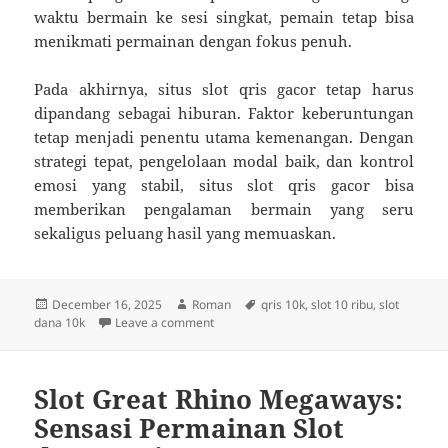
waktu bermain ke sesi singkat, pemain tetap bisa
menikmati permainan dengan fokus penuh.
Pada akhirnya, situs slot qris gacor tetap harus
dipandang sebagai hiburan. Faktor keberuntungan
tetap menjadi penentu utama kemenangan. Dengan
strategi tepat, pengelolaan modal baik, dan kontrol
emosi yang stabil, situs slot qris gacor bisa
memberikan pengalaman bermain yang seru
sekaligus peluang hasil yang memuaskan.
Posted
Author
Tags
December 16, 2025
Roman
qris 10k
,
slot 10 ribu
,
slot
on
on SITUS SLOT QRIS GACOR MENAWARK
dana 10k
Leave a comment
Slot Great Rhino Megaways:
Sensasi Permainan Slot