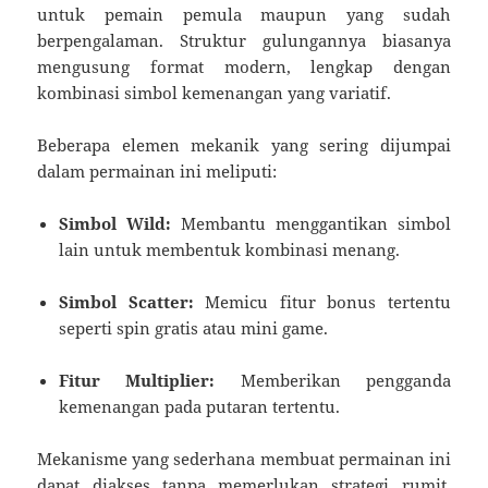
untuk pemain pemula maupun yang sudah
berpengalaman. Struktur gulungannya biasanya
mengusung format modern, lengkap dengan
kombinasi simbol kemenangan yang variatif.
Beberapa elemen mekanik yang sering dijumpai
dalam permainan ini meliputi:
Simbol Wild:
Membantu menggantikan simbol
lain untuk membentuk kombinasi menang.
Simbol Scatter:
Memicu fitur bonus tertentu
seperti spin gratis atau mini game.
Fitur Multiplier:
Memberikan pengganda
kemenangan pada putaran tertentu.
Mekanisme yang sederhana membuat permainan ini
dapat diakses tanpa memerlukan strategi rumit.