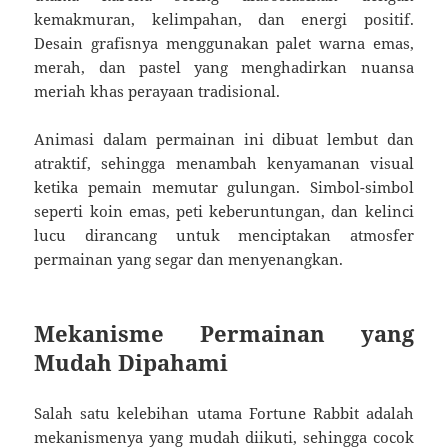
kemakmuran, kelimpahan, dan energi positif.
Desain grafisnya menggunakan palet warna emas,
merah, dan pastel yang menghadirkan nuansa
meriah khas perayaan tradisional.
Animasi dalam permainan ini dibuat lembut dan
atraktif, sehingga menambah kenyamanan visual
ketika pemain memutar gulungan. Simbol-simbol
seperti koin emas, peti keberuntungan, dan kelinci
lucu dirancang untuk menciptakan atmosfer
permainan yang segar dan menyenangkan.
Mekanisme Permainan yang
Mudah Dipahami
Salah satu kelebihan utama Fortune Rabbit adalah
mekanismenya yang mudah diikuti, sehingga cocok