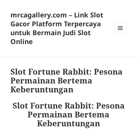
mrcagallery.com – Link Slot
Gacor Platform Terpercaya
untuk Bermain Judi Slot
MENU
Online
AND
WIDGETS
Slot Fortune Rabbit: Pesona
Permainan Bertema
Keberuntungan
Slot
Fortune Rabbit
: Pesona
Permainan Bertema
Keberuntungan