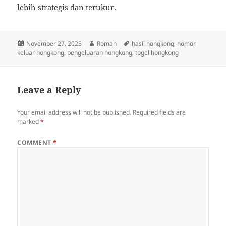
lebih strategis dan terukur.
Posted
Author
Tags
November 27, 2025
Roman
hasil hongkong
,
nomor
on
keluar hongkong
,
pengeluaran hongkong
,
togel hongkong
Leave a Reply
Your email address will not be published.
Required fields are
marked
*
COMMENT
*