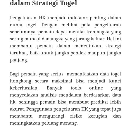
dalam Strategi Togel
Pengeluaran HK menjadi indikator penting dalam
dunia togel. Dengan melihat pola pengeluaran
sebelumnya, pemain dapat menilai tren angka yang
sering muncul dan angka yang jarang keluar. Hal ini
membantu pemain dalam menentukan strategi
taruhan, baik untuk jangka pendek maupun jangka
panjang.
Bagi pemain yang serius, memanfaatkan data togel
hongkong secara maksimal bisa menjadi kunci
keberhasilan. Banyak tools online yang
menyediakan analisis mendalam berdasarkan data
hk, sehingga pemain bisa membuat prediksi lebih
akurat. Penggunaan pengeluaran HK yang tepat juga
membantu mengurangi risiko kerugian dan
meningkatkan peluang menang.