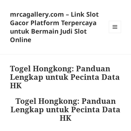
mrcagallery.com – Link Slot
Gacor Platform Terpercaya
untuk Bermain Judi Slot
MENU
Online
AND
WIDGETS
Togel Hongkong: Panduan
Lengkap untuk Pecinta Data
HK
Togel Hongkong: Panduan
Lengkap untuk Pecinta Data
HK