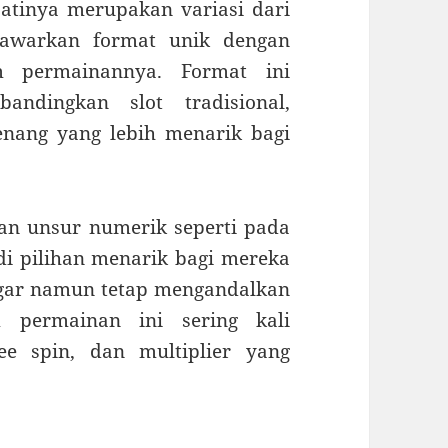
atinya merupakan variasi dari
awarkan format unik dengan
m permainannya. Format ini
ndingkan slot tradisional,
nang yang lebih menarik bagi
an unsur numerik seperti pada
di pilihan menarik bagi mereka
egar namun tetap mengandalkan
em permainan ini sering kali
ee spin, dan multiplier yang