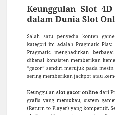
Keunggulan Slot 4D
dalam Dunia Slot Onl
Salah satu penyedia konten game
kategori ini adalah Pragmatic Play.
Pragmatic menghadirkan berbaga
dikenal konsisten memberikan keme
“gacor” sendiri merujuk pada mesin 
sering memberikan jackpot atau kem
Keunggulan
slot gacor online
dari P
grafis yang memukau, sistem gamep
(Return to Player) yang kompetitif. S