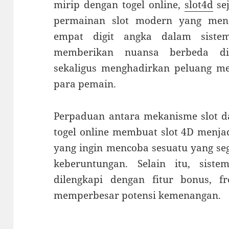
mirip dengan togel online,
slot4d
sej
permainan slot modern yang men
empat digit angka dalam siste
memberikan nuansa berbeda diba
sekaligus menghadirkan peluang me
para pemain.
Perpaduan antara mekanisme slot d
togel online membuat slot 4D menja
yang ingin mencoba sesuatu yang s
keberuntungan. Selain itu, sist
dilengkapi dengan fitur bonus, fr
memperbesar potensi kemenangan.