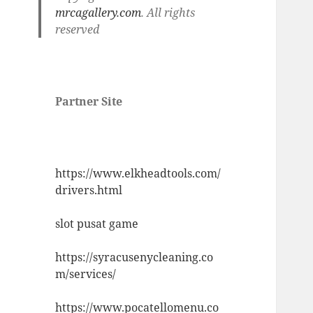
mrcagallery.com
. All rights
reserved
Partner Site
https://www.elkheadtools.com/
drivers.html
slot pusat game
https://syracusenycleaning.co
m/services/
https://www.pocatellomenu.co