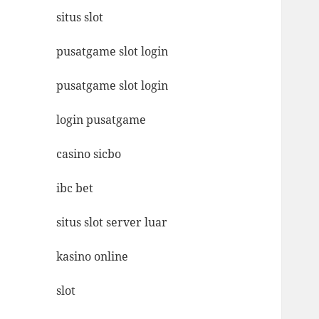
situs slot
pusatgame slot login
pusatgame slot login
login pusatgame
casino sicbo
ibc bet
situs slot server luar
kasino online
slot