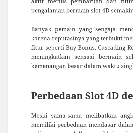
aktif merilis pembaruan dan fitur
pengalaman bermain slot 4D semaki
Banyak pemain yang sengaja men
karena reputasinya yang terbukti mem
fitur seperti Buy Bonus, Cascading R
meningkatkan sensasi bermain se
kemenangan besar dalam waktu sing
Perbedaan Slot 4D de
Meski sama-sama melibatkan ang
memiliki perbedaan mendasar dala