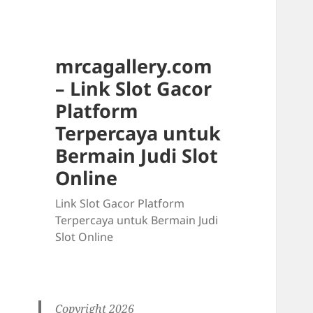
mrcagallery.com
– Link Slot Gacor
Platform
Terpercaya untuk
Bermain Judi Slot
Online
Link Slot Gacor Platform
Terpercaya untuk Bermain Judi
Slot Online
Copyright 2026