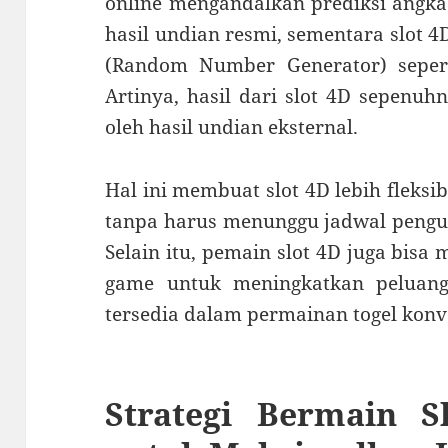
online mengandalkan prediksi angka
hasil undian resmi, sementara slot
(Random Number Generator) seper
Artinya, hasil dari slot 4D sepenuh
oleh hasil undian eksternal.
Hal ini membuat slot 4D lebih fleksi
tanpa harus menunggu jadwal pengund
Selain itu, pemain slot 4D juga bisa
game untuk meningkatkan peluang
tersedia dalam permainan togel konv
Strategi Bermain S