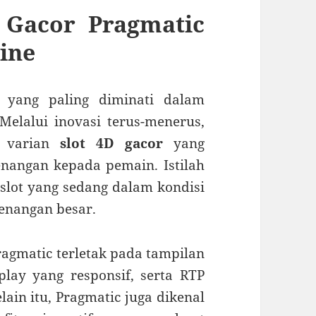
 Gacor Pragmatic
ine
 yang paling diminati dalam
 Melalui inovasi terus-menerus,
i varian
slot 4D gacor
yang
nangan kepada pemain. Istilah
slot yang sedang dalam kondisi
enangan besar.
ragmatic terletak pada tampilan
lay yang responsif, serta RTP
elain itu, Pragmatic juga dikenal