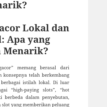
arik?
acor Lokal dan
l: Apa yang
 Menarik?
acor” memang berasal dari
n konsepnya telah berkembang
erbagai istilah lokal. Di luar
ai “high-paying slots”, “hot
ski berbeda dalam penyebutan,
n slot yang memberikan peluang