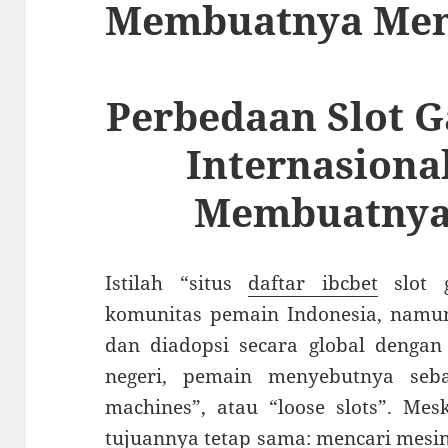
Membuatnya Men
Perbedaan Slot G
Internasiona
Membuatnya
Istilah “situs
daftar ibcbet
slot g
komunitas pemain Indonesia, namu
dan diadopsi secara global dengan b
negeri, pemain menyebutnya sebag
machines”, atau “loose slots”. Me
tujuannya tetap sama: mencari mesi