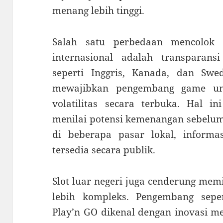
menang lebih tinggi.
Salah satu perbedaan mencolok 
internasional adalah transparansi
seperti Inggris, Kanada, dan Swed
mewajibkan pengembang game u
volatilitas secara terbuka. Hal
menilai potensi kemenangan sebelum
di beberapa pasar lokal, inform
tersedia secara publik.
Slot luar negeri juga cenderung memi
lebih kompleks. Pengembang sepe
Play’n GO dikenal dengan inovasi 