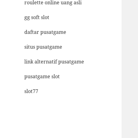
roulette online uang asli
gg soft slot
daftar pusatgame
situs pusatgame
link alternatif pusatgame
pusatgame slot
slot77