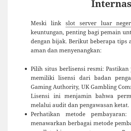
Internas
Meski link
slot server luar neger
keuntungan, penting bagi pemain un
dengan bijak. Berikut beberapa tips
aman dan menyenangkan:
Pilih situs berlisensi resmi: Pastik
memiliki lisensi dari badan penga
Gaming Authority, UK Gambling Comm
Lisensi ini menjamin bahwa perm
melalui audit dan pengawasan ketat.
Perhatikan metode pembayaran: S
menawarkan berbagai metode pembaya