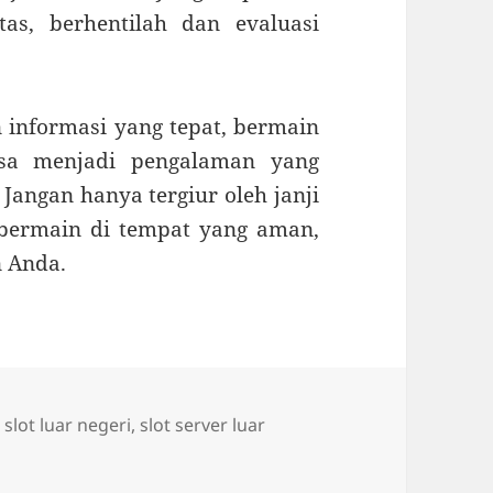
as, berhentilah dan evaluasi
informasi yang tepat, bermain
bisa menjadi pengalaman yang
ngan hanya tergiur oleh janji
bermain di tempat yang aman,
n Anda.
,
slot luar negeri
,
slot server luar
 Lokal dan Internasional: Apa yang Membuatnya Menarik?