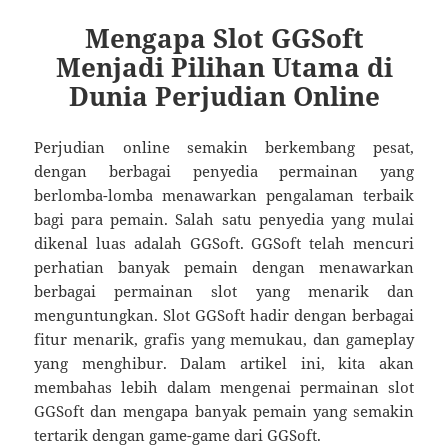
Mengapa Slot GGSoft
Menjadi Pilihan Utama di
Dunia Perjudian Online
Perjudian online semakin berkembang pesat,
dengan berbagai penyedia permainan yang
berlomba-lomba menawarkan pengalaman terbaik
bagi para pemain. Salah satu penyedia yang mulai
dikenal luas adalah GGSoft. GGSoft telah mencuri
perhatian banyak pemain dengan menawarkan
berbagai permainan slot yang menarik dan
menguntungkan. Slot GGSoft hadir dengan berbagai
fitur menarik, grafis yang memukau, dan gameplay
yang menghibur. Dalam artikel ini, kita akan
membahas lebih dalam mengenai permainan slot
GGSoft dan mengapa banyak pemain yang semakin
tertarik dengan game-game dari GGSoft.