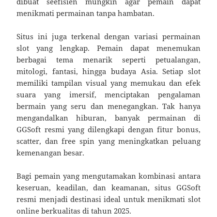
dibuat seefisien mungkin agar pemain dapat
menikmati permainan tanpa hambatan.
Situs ini juga terkenal dengan variasi permainan
slot yang lengkap. Pemain dapat menemukan
berbagai tema menarik seperti petualangan,
mitologi, fantasi, hingga budaya Asia. Setiap slot
memiliki tampilan visual yang memukau dan efek
suara yang imersif, menciptakan pengalaman
bermain yang seru dan menegangkan. Tak hanya
mengandalkan hiburan, banyak permainan di
GGSoft resmi yang dilengkapi dengan fitur bonus,
scatter, dan free spin yang meningkatkan peluang
kemenangan besar.
Bagi pemain yang mengutamakan kombinasi antara
keseruan, keadilan, dan keamanan, situs GGSoft
resmi menjadi destinasi ideal untuk menikmati slot
online berkualitas di tahun 2025.