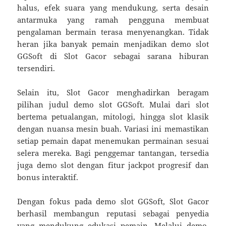
halus, efek suara yang mendukung, serta desain
antarmuka yang ramah pengguna membuat
pengalaman bermain terasa menyenangkan. Tidak
heran jika banyak pemain menjadikan demo slot
GGSoft di Slot Gacor sebagai sarana hiburan
tersendiri.
Selain itu, Slot Gacor menghadirkan beragam
pilihan judul demo slot GGSoft. Mulai dari slot
bertema petualangan, mitologi, hingga slot klasik
dengan nuansa mesin buah. Variasi ini memastikan
setiap pemain dapat menemukan permainan sesuai
selera mereka. Bagi penggemar tantangan, tersedia
juga demo slot dengan fitur jackpot progresif dan
bonus interaktif.
Dengan fokus pada demo slot GGSoft, Slot Gacor
berhasil membangun reputasi sebagai penyedia
yang mendukung edukasi pemain. Melalui demo,