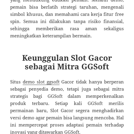
pemain bisa berlatih strategi taruhan, mengenali
simbol khusus, dan memahami cara kerja fitur free
spin. Semua ini dilakukan tanpa risiko finansial,
sehingga memberikan rasa aman sekaligus
meningkatkan keterampilan bermain.
Keunggulan Slot Gacor
sebagai Mitra GGSoft
Situs
demo slot ggsoft
Gacor tidak hanya berperan
sebagai penyedia demo, tetapi juga sebagai mitra
strategis bagi GGSoft dalam memperkenalkan
produk terbaru. Setiap kali GGSoft merilis
permainan baru, Slot Gacor segera menghadirkan
versi demo agar pemain bisa langsung mencoba. Hal
ini mempercepat proses adaptasi pemain terhadap
inovasi yang ditawarkan GGSoft.