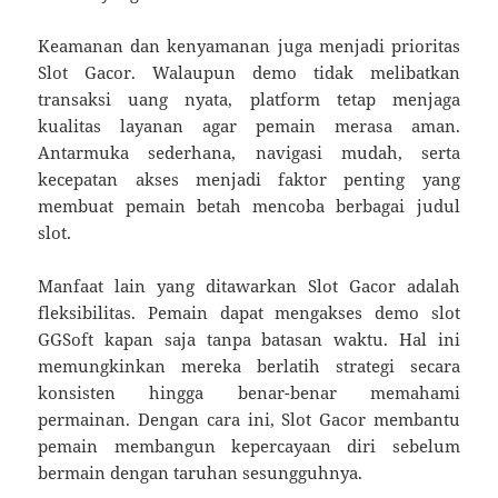
Keamanan dan kenyamanan juga menjadi prioritas
Slot Gacor. Walaupun demo tidak melibatkan
transaksi uang nyata, platform tetap menjaga
kualitas layanan agar pemain merasa aman.
Antarmuka sederhana, navigasi mudah, serta
kecepatan akses menjadi faktor penting yang
membuat pemain betah mencoba berbagai judul
slot.
Manfaat lain yang ditawarkan Slot Gacor adalah
fleksibilitas. Pemain dapat mengakses demo slot
GGSoft kapan saja tanpa batasan waktu. Hal ini
memungkinkan mereka berlatih strategi secara
konsisten hingga benar-benar memahami
permainan. Dengan cara ini, Slot Gacor membantu
pemain membangun kepercayaan diri sebelum
bermain dengan taruhan sesungguhnya.