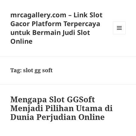
mrcagallery.com – Link Slot
Gacor Platform Terpercaya
untuk Bermain Judi Slot
MENU
Online
AND
WIDGETS
Tag:
slot gg soft
Mengapa Slot GGSoft
Menjadi Pilihan Utama di
Dunia Perjudian Online