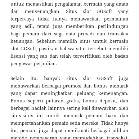
untuk memastikan pengalaman bermain yang aman
dan menyenangkan. Situs slot GGSoft yang
terpercaya tidak hanya menawarkan permainan
yang adil, tetapi juga memberikan perlindungan
bagi pemain dari segi data pribadi dan transaksi
keuangan. Sebelum memilih situs untuk bermain
slot GGSoft, pastikan bahwa situs tersebut memiliki
lisensi yang sah dan telah terverifikasi oleh badan
pengawas perjudian.
Selain itu, banyak situs slot GGSoft juga
menawarkan berbagai promosi dan bonus menarik
yang dapat meningkatkan peluang kemenangan.
Bonus seperti putaran gratis, bonus deposit, dan
berbagai hadiah lainnya sering kali ditawarkan oleh
situs-situs ini untuk menarik pemain baru dan
mempertahankan pemain setia mereka. Tidak hanya
itu, pemain juga dapat menikmati berbagai pilihan
metode pembayaran yang memudahkan transaksi,