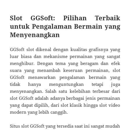
Slot GGSoft: Pilihan Terbaik
untuk Pengalaman Bermain yang
Menyenangkan
GGSoft slot dikenal dengan kualitas grafisnya yang
luar biasa dan mekanisme permainan yang sangat
menghibur. Dengan tema yang beragam dan efek
suara yang menambah keseruan permainan, slot
GGSoft menawarkan pengalaman bermain yang
tidak hanya menguntungkan tetapi juga
menyenangkan. Salah satu kelebihan terbesar dari
slot GGSoft adalah adanya berbagai jenis permainan
yang dapat dipilih, dari slot klasik hingga slot video
modern yang lebih canggih.
Situs slot GGSoft yang tersedia saat ini sangat mudah