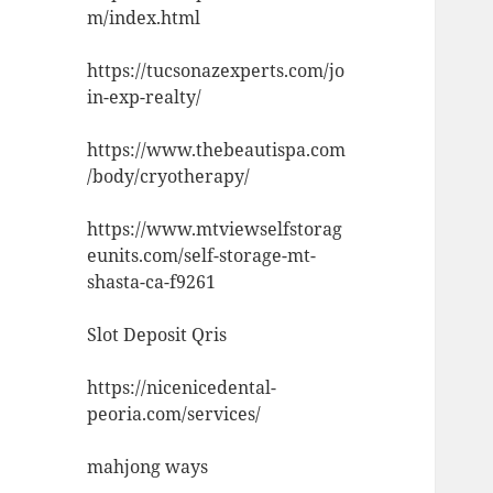
m/index.html
https://tucsonazexperts.com/jo
in-exp-realty/
https://www.thebeautispa.com
/body/cryotherapy/
https://www.mtviewselfstorag
eunits.com/self-storage-mt-
shasta-ca-f9261
Slot Deposit Qris
https://nicenicedental-
peoria.com/services/
mahjong ways