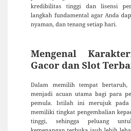
kredibilitas tinggi dan lisensi pe
langkah fundamental agar Anda dap
nyaman, dan tenang setiap hari.
Mengenal Karakter
Gacor dan Slot Terb
Dalam memilih tempat bertaruh, is
menjadi acuan utama bagi para 
pemula. Istilah ini merujuk pada
memiliki tingkat pengembalian kepa
tinggi, sehingga peluang unt
kemenangan terbuka jauh lebih leba