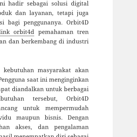
ni hadir sebagai solusi digital
duk dan layanan, tetapi juga
asi bagi penggunanya. Orbit4D
link orbit4d
pemahaman tren
han dan berkembang di industri
a kebutuhan masyarakat akan
 Pengguna saat ini menginginkan
 dapat diandalkan untuk berbagai
butuhan tersebut, Orbit4D
rancang untuk mempermudah
dividu maupun bisnis. Dengan
ahan akses, dan pengalaman
asil menempatkan diri sebagai