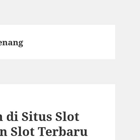
enang
di Situs Slot
n Slot Terbaru