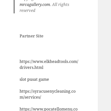
mrcagallery.com
. All rights
reserved
Partner Site
https://www.elkheadtools.com/
drivers.html
slot pusat game
https://syracusenycleaning.co
m/services/
https://www.pocatellomenu.co