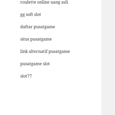
roulette online uang asli
gg soft slot
daftar pusatgame
situs pusatgame
link alternatif pusatgame
pusatgame slot
slot77