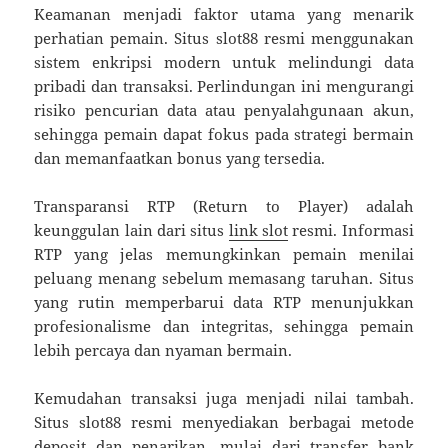
Keamanan menjadi faktor utama yang menarik
perhatian pemain. Situs slot88 resmi menggunakan
sistem enkripsi modern untuk melindungi data
pribadi dan transaksi. Perlindungan ini mengurangi
risiko pencurian data atau penyalahgunaan akun,
sehingga pemain dapat fokus pada strategi bermain
dan memanfaatkan bonus yang tersedia.
Transparansi RTP (Return to Player) adalah
keunggulan lain dari situs
link slot
resmi. Informasi
RTP yang jelas memungkinkan pemain menilai
peluang menang sebelum memasang taruhan. Situs
yang rutin memperbarui data RTP menunjukkan
profesionalisme dan integritas, sehingga pemain
lebih percaya dan nyaman bermain.
Kemudahan transaksi juga menjadi nilai tambah.
Situs slot88 resmi menyediakan berbagai metode
deposit dan penarikan, mulai dari transfer bank