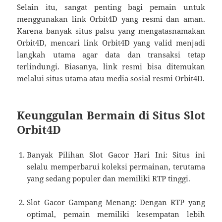
Selain itu, sangat penting bagi pemain untuk
menggunakan link Orbit4D yang resmi dan aman.
Karena banyak situs palsu yang mengatasnamakan
Orbit4D, mencari link Orbit4D yang valid menjadi
langkah utama agar data dan transaksi tetap
terlindungi. Biasanya, link resmi bisa ditemukan
melalui situs utama atau media sosial resmi Orbit4D.
Keunggulan Bermain di Situs Slot
Orbit4D
Banyak Pilihan Slot Gacor Hari Ini: Situs ini
selalu memperbarui koleksi permainan, terutama
yang sedang populer dan memiliki RTP tinggi.
Slot Gacor Gampang Menang: Dengan RTP yang
optimal, pemain memiliki kesempatan lebih