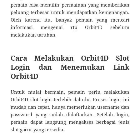
pemain bisa memilih permainan yang memberikan
peluang terbesar untuk mendapatkan kemenangan.
Oleh karena itu, banyak pemain yang mencari
informasi mengenai rtp Orbit4D sebelum
melakukan taruhan.
Cara Melakukan Orbit4D Slot
Login dan Menemukan Link
Orbit4D
Untuk mulai bermain, pemain perlu melakukan
Orbit4D slot login terlebih dahulu. Proses login ini
mudah dan cepat, hanya memerlukan username dan
password yang sudah didaftarkan. Setelah login,
pemain dapat langsung mengakses berbagai jenis
slot gacor yang tersedia.