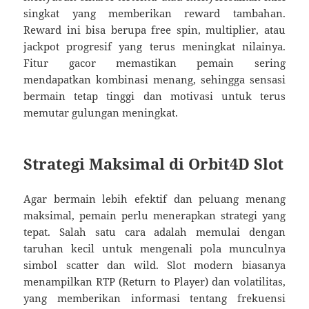
singkat yang memberikan reward tambahan.
Reward ini bisa berupa free spin, multiplier, atau
jackpot progresif yang terus meningkat nilainya.
Fitur gacor memastikan pemain sering
mendapatkan kombinasi menang, sehingga sensasi
bermain tetap tinggi dan motivasi untuk terus
memutar gulungan meningkat.
Strategi Maksimal di Orbit4D Slot
Agar bermain lebih efektif dan peluang menang
maksimal, pemain perlu menerapkan strategi yang
tepat. Salah satu cara adalah memulai dengan
taruhan kecil untuk mengenali pola munculnya
simbol scatter dan wild. Slot modern biasanya
menampilkan RTP (Return to Player) dan volatilitas,
yang memberikan informasi tentang frekuensi