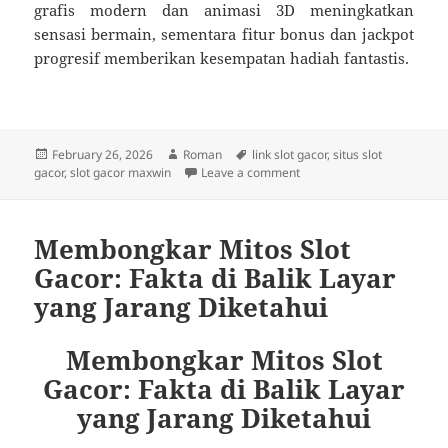
grafis modern dan animasi 3D meningkatkan
sensasi bermain, sementara fitur bonus dan jackpot
progresif memberikan kesempatan hadiah fantastis.
Posted
Author
Tags
February 26, 2026
Roman
link slot gacor
,
situs slot
on
on Orbit4D Slot Gacor Digi
gacor
,
slot gacor maxwin
Leave a comment
Membongkar Mitos Slot
Gacor: Fakta di Balik Layar
yang Jarang Diketahui
Membongkar Mitos Slot
Gacor: Fakta di Balik Layar
yang Jarang Diketahui