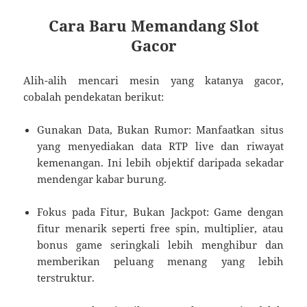
Cara Baru Memandang Slot
Gacor
Alih-alih mencari mesin yang katanya gacor,
cobalah pendekatan berikut:
Gunakan Data, Bukan Rumor: Manfaatkan situs
yang menyediakan data RTP live dan riwayat
kemenangan. Ini lebih objektif daripada sekadar
mendengar kabar burung.
Fokus pada Fitur, Bukan Jackpot: Game dengan
fitur menarik seperti free spin, multiplier, atau
bonus game seringkali lebih menghibur dan
memberikan peluang menang yang lebih
terstruktur.