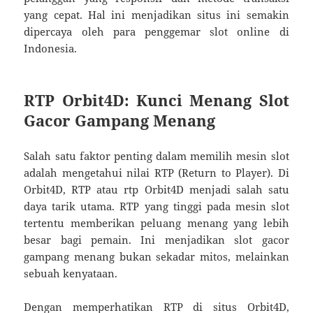
yang cepat. Hal ini menjadikan situs ini semakin
dipercaya oleh para penggemar slot online di
Indonesia.
RTP Orbit4D: Kunci Menang Slot
Gacor Gampang Menang
Salah satu faktor penting dalam memilih mesin slot
adalah mengetahui nilai RTP (Return to Player). Di
Orbit4D, RTP atau rtp Orbit4D menjadi salah satu
daya tarik utama. RTP yang tinggi pada mesin slot
tertentu memberikan peluang menang yang lebih
besar bagi pemain. Ini menjadikan slot gacor
gampang menang bukan sekadar mitos, melainkan
sebuah kenyataan.
Dengan memperhatikan RTP di situs Orbit4D,