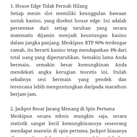
1. House Edge Tidak Pernah Hilang
Setiap mesin slot memiliki keunggulan bawaan
untuk kasino, yang disebut house edge. Ini adalah
persentase dari setiap taruhan yang secara
matematis dijamin menjadi keuntungan kasino
dalam jangka panjang. Meskipun RTP 96% terdengar
ramah, itu berarti kasino tetap mendapatkan 4% dari
total uang yang dipertaruhkan. Semakin lama Anda
bermain, semakin besar kemungkinan Anda
mendekati angka kerugian teoretis ini. Itulah
sebabnya sesi bermain yang pendek dan
terencana lebih menguntungkan daripada marathon
berjam-jam.
2. Jackpot Besar Jarang Menang di Spin Pertama
Meskipun secara teknis mungkin saja, secara
statistik sangat kecil kemungkinannya seseorang
mendapat maxwin di spin pertama. Jackpot biasanya