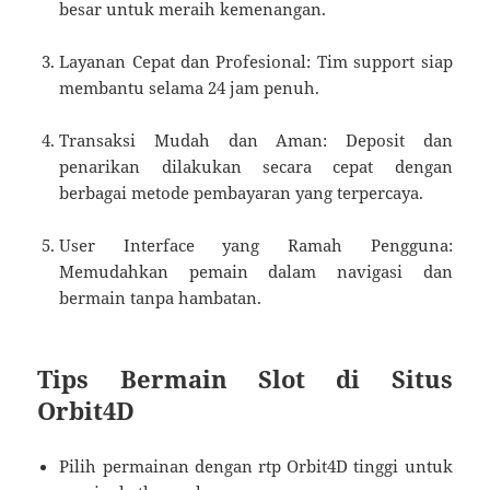
besar untuk meraih kemenangan.
Layanan Cepat dan Profesional: Tim support siap
membantu selama 24 jam penuh.
Transaksi Mudah dan Aman: Deposit dan
penarikan dilakukan secara cepat dengan
berbagai metode pembayaran yang terpercaya.
User Interface yang Ramah Pengguna:
Memudahkan pemain dalam navigasi dan
bermain tanpa hambatan.
Tips Bermain Slot di Situs
Orbit4D
Pilih permainan dengan rtp Orbit4D tinggi untuk