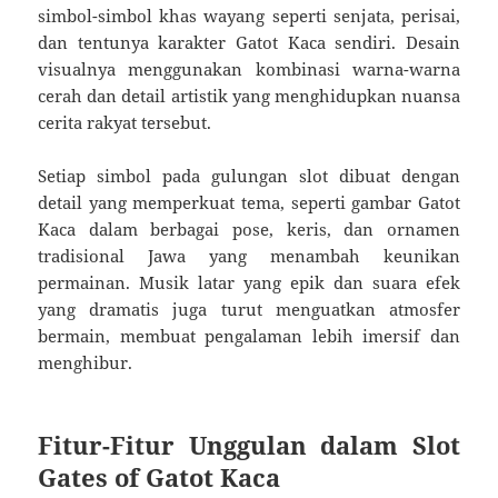
simbol-simbol khas wayang seperti senjata, perisai,
dan tentunya karakter Gatot Kaca sendiri. Desain
visualnya menggunakan kombinasi warna-warna
cerah dan detail artistik yang menghidupkan nuansa
cerita rakyat tersebut.
Setiap simbol pada gulungan slot dibuat dengan
detail yang memperkuat tema, seperti gambar Gatot
Kaca dalam berbagai pose, keris, dan ornamen
tradisional Jawa yang menambah keunikan
permainan. Musik latar yang epik dan suara efek
yang dramatis juga turut menguatkan atmosfer
bermain, membuat pengalaman lebih imersif dan
menghibur.
Fitur-Fitur Unggulan dalam Slot
Gates of Gatot Kaca