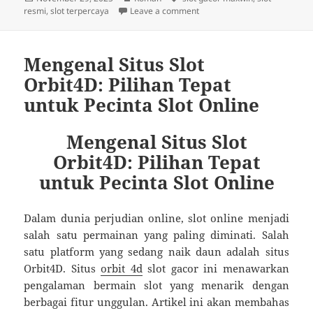
on
on Mengapa Pemain Memilih 
resmi
,
slot terpercaya
Leave a comment
Mengenal Situs Slot
Orbit4D: Pilihan Tepat
untuk Pecinta Slot Online
Mengenal Situs Slot
Orbit4D: Pilihan Tepat
untuk Pecinta Slot Online
Dalam dunia perjudian online, slot online menjadi
salah satu permainan yang paling diminati. Salah
satu platform yang sedang naik daun adalah situs
Orbit4D. Situs
orbit 4d
slot gacor
ini menawarkan
pengalaman bermain slot yang menarik dengan
berbagai fitur unggulan. Artikel ini akan membahas