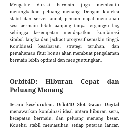
Mengatur durasi bermain juga membantu
meningkatkan peluang menang. Dengan koneksi
stabil dan server andal, pemain dapat menikmati
sesi bermain lebih panjang tanpa terganggu lag,
sehingga kesempatan mendapatkan kombinasi
simbol langka dan jackpot progresif semakin tinggi.
Kombinasi kesabaran, strategi taruhan, dan
pemahaman fitur bonus akan membuat pengalaman
bermain lebih optimal dan menguntungkan.
Orbit4D: Hiburan Cepat dan
Peluang Menang
Secara keseluruhan,
Orbit4D Slot Gacor Digital
menawarkan kombinasi ideal antara hiburan seru,
kecepatan bermain, dan peluang menang besar.
Koneksi stabil memastikan setiap putaran lancar,