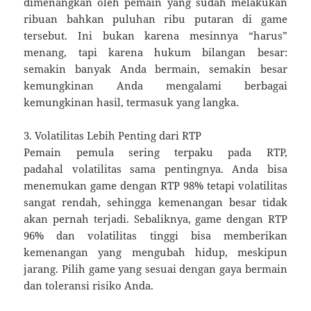
dimenangkan oleh pemain yang sudah melakukan
ribuan bahkan puluhan ribu putaran di game
tersebut. Ini bukan karena mesinnya “harus”
menang, tapi karena hukum bilangan besar:
semakin banyak Anda bermain, semakin besar
kemungkinan Anda mengalami berbagai
kemungkinan hasil, termasuk yang langka.
3. Volatilitas Lebih Penting dari RTP
Pemain pemula sering terpaku pada RTP,
padahal volatilitas sama pentingnya. Anda bisa
menemukan game dengan RTP 98% tetapi volatilitas
sangat rendah, sehingga kemenangan besar tidak
akan pernah terjadi. Sebaliknya, game dengan RTP
96% dan volatilitas tinggi bisa memberikan
kemenangan yang mengubah hidup, meskipun
jarang. Pilih game yang sesuai dengan gaya bermain
dan toleransi risiko Anda.