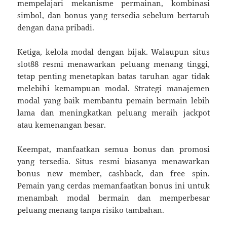
mempelajari mekanisme permainan, kombinasi
simbol, dan bonus yang tersedia sebelum bertaruh
dengan dana pribadi.
Ketiga, kelola modal dengan bijak. Walaupun situs
slot88 resmi menawarkan peluang menang tinggi,
tetap penting menetapkan batas taruhan agar tidak
melebihi kemampuan modal. Strategi manajemen
modal yang baik membantu pemain bermain lebih
lama dan meningkatkan peluang meraih jackpot
atau kemenangan besar.
Keempat, manfaatkan semua bonus dan promosi
yang tersedia. Situs resmi biasanya menawarkan
bonus new member, cashback, dan free spin.
Pemain yang cerdas memanfaatkan bonus ini untuk
menambah modal bermain dan memperbesar
peluang menang tanpa risiko tambahan.