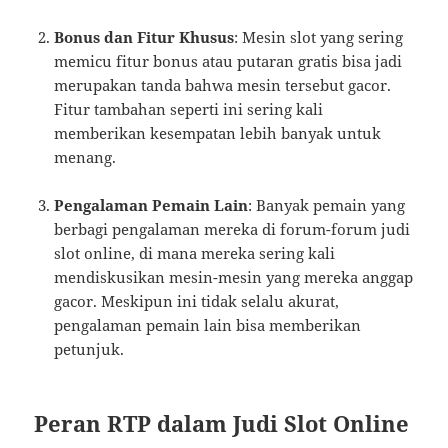
Bonus dan Fitur Khusus
: Mesin slot yang sering
memicu fitur bonus atau putaran gratis bisa jadi
merupakan tanda bahwa mesin tersebut gacor.
Fitur tambahan seperti ini sering kali
memberikan kesempatan lebih banyak untuk
menang.
Pengalaman Pemain Lain
: Banyak pemain yang
berbagi pengalaman mereka di forum-forum judi
slot online, di mana mereka sering kali
mendiskusikan mesin-mesin yang mereka anggap
gacor. Meskipun ini tidak selalu akurat,
pengalaman pemain lain bisa memberikan
petunjuk.
Peran RTP dalam Judi Slot Online