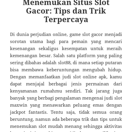
Menemukan Situs Slot
Gacor: Tips dan Trik
Terpercaya
Di dunia perjudian online, game slot gacor menjadi
sorotan utama bagi para pemain yang mencari
kesenangan sekaligus kesempatan untuk meraih
kemenangan besar. Salah satu platform yang paling
sering dibahas adalah slot88, di mana setiap putaran
bisa membawa keberuntungan mengubah hidup.
Dengan memanfaatkan judi slot online apk, kamu
dapat menjajal berbagai jenis permainan dari
kenyamanan rumahmu sendiri. Tak jarang juga
banyak yang berbagi pengalaman mengenai judi slot
maxwin yang menawarkan peluang emas dengan
jackpot fantastis. Tentu saja, tidak semua orang
beruntung, namun ada beberapa trik dan tips untuk
menemukan slot mudah menang sehingga aktivitas