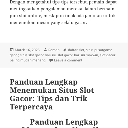
Dengan mengetahui tips-tips tersebut, pemain dapat
meningkatkan pengalaman mereka dalam bermain
judi slot online, meskipun tidak ada jaminan untuk
menemukan mesin yang selalu gacor.
Posted
Author
Tags
March 16, 2025
Roman
daftar slot
,
situs pusatgame
on
gacor
,
situs slot gacor hari ini
,
slot gacor hari ini maxwin
,
slot gacor
on Slot Gacor: Memahami Fe
paling mudah menang
Leave a comment
Panduan Lengkap
Menemukan Situs Slot
Gacor: Tips dan Trik
Terpercaya
Panduan Lengkap