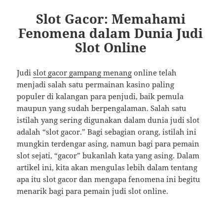
Slot Gacor: Memahami
Fenomena dalam Dunia Judi
Slot Online
Judi
slot gacor gampang menang
online telah
menjadi salah satu permainan kasino paling
populer di kalangan para penjudi, baik pemula
maupun yang sudah berpengalaman. Salah satu
istilah yang sering digunakan dalam dunia judi slot
adalah “slot gacor.” Bagi sebagian orang, istilah ini
mungkin terdengar asing, namun bagi para pemain
slot sejati, “gacor” bukanlah kata yang asing. Dalam
artikel ini, kita akan mengulas lebih dalam tentang
apa itu slot gacor dan mengapa fenomena ini begitu
menarik bagi para pemain judi slot online.