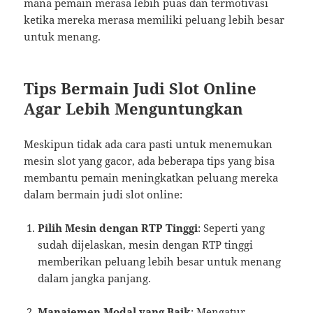
mana pemain merasa lebih puas dan termotivasi
ketika mereka merasa memiliki peluang lebih besar
untuk menang.
Tips Bermain Judi Slot Online
Agar Lebih Menguntungkan
Meskipun tidak ada cara pasti untuk menemukan
mesin slot yang gacor, ada beberapa tips yang bisa
membantu pemain meningkatkan peluang mereka
dalam bermain judi slot online:
Pilih Mesin dengan RTP Tinggi
: Seperti yang
sudah dijelaskan, mesin dengan RTP tinggi
memberikan peluang lebih besar untuk menang
dalam jangka panjang.
Manajemen Modal yang Baik
: Mengatur