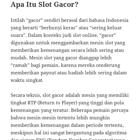
Apa Itu Slot Gacor?
Istilah “gacor” sendiri berasal dari bahasa Indonesia
yang berarti “berbunyi keras” atau “sering keluar
suara”. Dalam konteks judi slot online, “gacor”
digunakan untuk menggambarkan mesin slot yang
memberikan kemenangan secara lebih sering atau
mudah. Mesin slot yang gacor dianggap lebih
“ramah” bagi pemain, karena mereka cenderung
memberikan payout atau hadiah lebih sering dalam
waktu singkat.
Secara teknis, slot gacor adalah mesin yang memiliki
tingkat RTP (Return to Player) yang tinggi dan pola
kemenangan yang teratur. Beberapa pemain percaya
bahwa mesin-mesin tertentu lebih mungkin
memberikan kemenangan dalam periode tertentu,
meskipun hal ini sangat bergantung pada algoritma