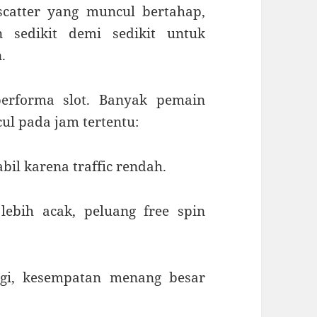
 scatter yang muncul bertahap,
 sedikit demi sedikit untuk
.
erforma slot. Banyak pemain
ul pada jam tertentu:
abil karena traffic rendah.
 lebih acak, peluang free spin
inggi, kesempatan menang besar