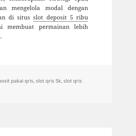
dan mengelola modal dengan
an di situs
slot deposit 5 ribu
ini membuat permainan lebih
.
posit pakai qris
,
slot qris 5k
,
slot qris
gkap Bermain di Situs Depo 5K Gacor