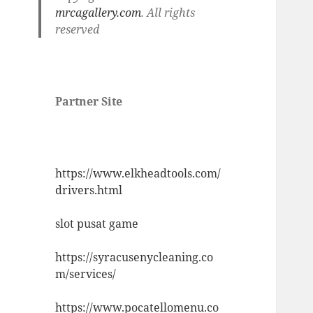
mrcagallery.com
. All rights
reserved
Partner Site
https://www.elkheadtools.com/
drivers.html
slot pusat game
https://syracusenycleaning.co
m/services/
https://www.pocatellomenu.co