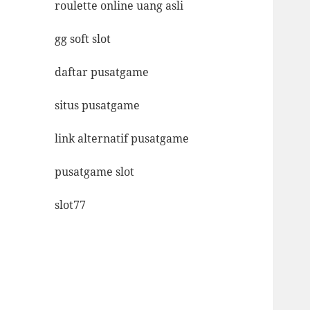
roulette online uang asli
gg soft slot
daftar pusatgame
situs pusatgame
link alternatif pusatgame
pusatgame slot
slot77