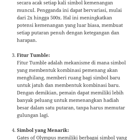
secara acak setiap kali simbol kemenangan
muncul. Pengganda ini dapat bervariasi, mulai
dari 2x hingga 500x. Hal ini meningkatkan
potensi kemenangan yang luar biasa, membuat
setiap putaran penuh dengan ketegangan dan
harapan.
Fitur Tumble:
Fitur Tumble adalah mekanisme di mana simbol
yang membentuk kombinasi pemenang akan
menghilang, memberi ruang bagi simbol baru
untuk jatuh dan membentuk kombinasi baru.
Dengan demikian, pemain dapat memiliki lebih
banyak peluang untuk memenangkan hadiah
besar dalam satu putaran, tanpa harus memutar
gulungan lagi.
Simbol yang Menarik:
Gates of Olympus memiliki berbagai simbol yang