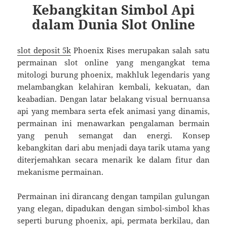
Kebangkitan Simbol Api
dalam Dunia Slot Online
slot deposit 5k
Phoenix Rises merupakan salah satu
permainan slot online yang mengangkat tema
mitologi burung phoenix, makhluk legendaris yang
melambangkan kelahiran kembali, kekuatan, dan
keabadian. Dengan latar belakang visual bernuansa
api yang membara serta efek animasi yang dinamis,
permainan ini menawarkan pengalaman bermain
yang penuh semangat dan energi. Konsep
kebangkitan dari abu menjadi daya tarik utama yang
diterjemahkan secara menarik ke dalam fitur dan
mekanisme permainan.
Permainan ini dirancang dengan tampilan gulungan
yang elegan, dipadukan dengan simbol-simbol khas
seperti burung phoenix, api, permata berkilau, dan