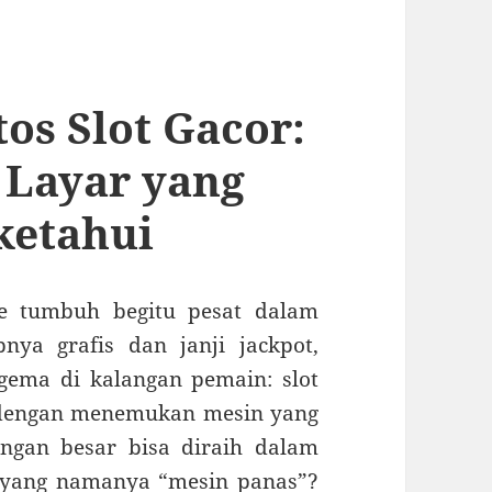
s Slot Gacor:
k Layar yang
ketahui
e tumbuh begitu pesat dalam
nya grafis dan janji jackpot,
rgema di kalangan pemain: slot
 dengan menemukan mesin yang
ngan besar bisa diraih dalam
 yang namanya “mesin panas”?