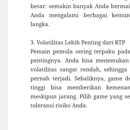
besar: semakin banyak Anda bermai
Anda mengalami berbagai kemung
langka.
3. Volatilitas Lebih Penting dari RTP
Pemain pemula sering terpaku pada 
pentingnya. Anda bisa menemukan
volatilitas sangat rendah, sehingg
pernah terjadi. Sebaliknya, game d
tinggi bisa memberikan kemena
meskipun jarang. Pilih game yang s
toleransi risiko Anda.