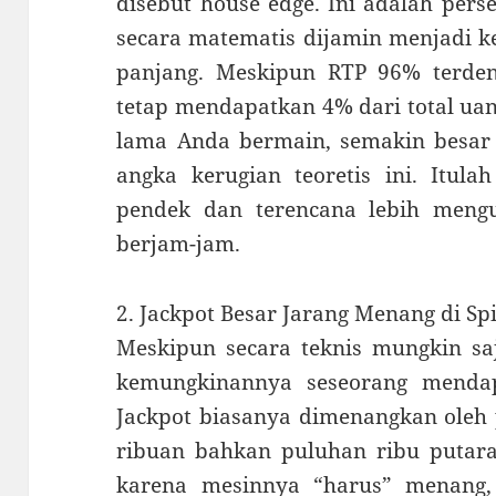
disebut house edge. Ini adalah pers
secara matematis dijamin menjadi k
panjang. Meskipun RTP 96% terdeng
tetap mendapatkan 4% dari total ua
lama Anda bermain, semakin besa
angka kerugian teoretis ini. Itul
pendek dan terencana lebih meng
berjam-jam.
2. Jackpot Besar Jarang Menang di S
Meskipun secara teknis mungkin saja
kemungkinannya seseorang menda
Jackpot biasanya dimenangkan oleh
ribuan bahkan puluhan ribu putara
karena mesinnya “harus” menang,