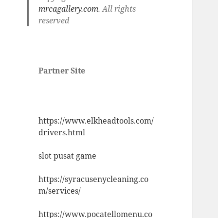
mrcagallery.com
. All rights
reserved
Partner Site
https://www.elkheadtools.com/
drivers.html
slot pusat game
https://syracusenycleaning.co
m/services/
https://www.pocatellomenu.co