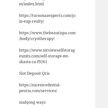
m/index.html
https://tucsonazexperts.com/jo
in-exp-realty/
https://www.thebeautispa.com
/body/cryotherapy/
https://www.mtviewselfstorag
eunits.com/self-storage-mt-
shasta-ca-f9261
Slot Deposit Qris
https://nicenicedental-
peoria.com/services/
mahjong ways