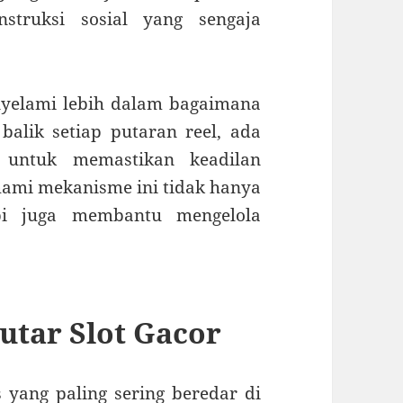
struksi sosial yang sengaja
yelami lebih dalam bagaimana
 balik setiap putaran reel, ada
 untuk memastikan keadilan
ami mekanisme ini tidak hanya
pi juga membantu mengelola
utar Slot Gacor
 yang paling sering beredar di