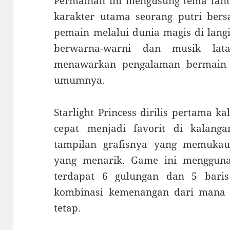
Permainan ini mengusung tema fant
karakter utama seorang putri be
pemain melalui dunia magis di langi
berwarna-warni dan musik lat
menawarkan pengalaman bermain 
umumnya.
Starlight Princess dirilis pertama 
cepat menjadi favorit di kalanga
tampilan grafisnya yang memuka
yang menarik. Game ini mengguna
terdapat 6 gulungan dan 5 bari
kombinasi kemenangan dari mana 
tetap.