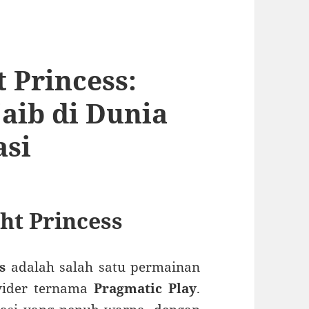
t Princess:
aib di Dunia
asi
ht Princess
s
adalah salah satu permainan
ovider ternama
Pragmatic Play
.