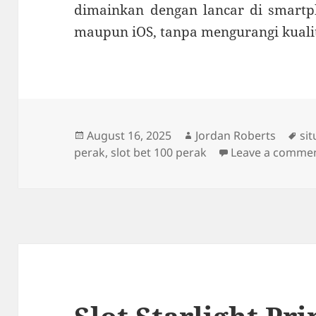
dimainkan dengan lancar di smartph
maupun iOS, tanpa mengurangi kualita
Posted
Author
Ta
August 16, 2025
Jordan Roberts
sit
on
perak
,
slot bet 100 perak
Leave a comme