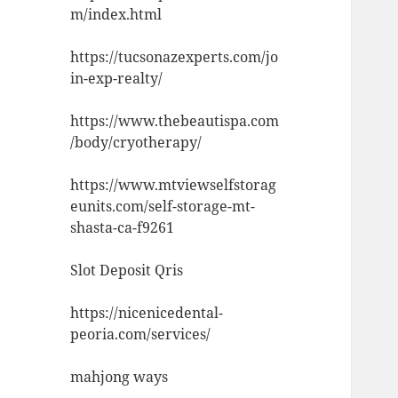
m/index.html
https://tucsonazexperts.com/jo
in-exp-realty/
https://www.thebeautispa.com
/body/cryotherapy/
https://www.mtviewselfstorag
eunits.com/self-storage-mt-
shasta-ca-f9261
Slot Deposit Qris
https://nicenicedental-
peoria.com/services/
mahjong ways