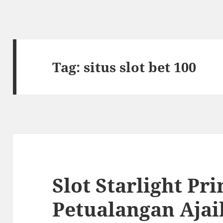
Tag:
situs slot bet 100
Slot Starlight Pri
Petualangan Ajai