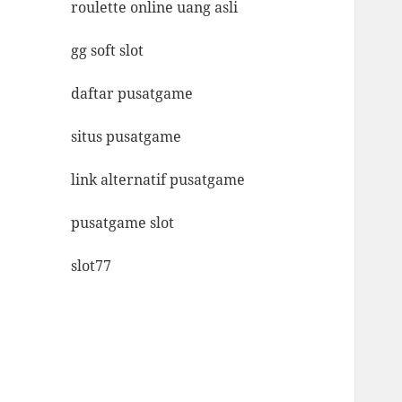
roulette online uang asli
gg soft slot
daftar pusatgame
situs pusatgame
link alternatif pusatgame
pusatgame slot
slot77