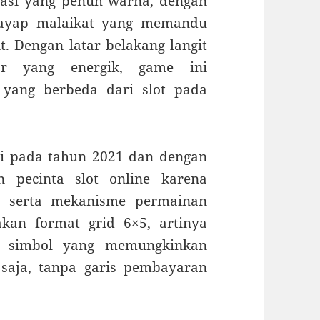
asi yang penuh warna, dengan
rsayap malaikat yang memandu
t. Dengan latar belakang langit
ar yang energik, game ini
yang berbeda dari slot pada
kali pada tahun 2021 dan dengan
n pecinta slot online karena
u serta mekanisme permainan
kan format grid 6×5, artinya
s simbol yang memungkinkan
saja, tanpa garis pembayaran