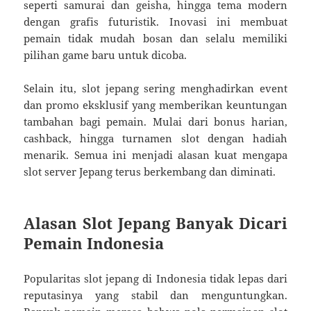
seperti samurai dan geisha, hingga tema modern
dengan grafis futuristik. Inovasi ini membuat
pemain tidak mudah bosan dan selalu memiliki
pilihan game baru untuk dicoba.
Selain itu, slot jepang sering menghadirkan event
dan promo eksklusif yang memberikan keuntungan
tambahan bagi pemain. Mulai dari bonus harian,
cashback, hingga turnamen slot dengan hadiah
menarik. Semua ini menjadi alasan kuat mengapa
slot server Jepang terus berkembang dan diminati.
Alasan Slot Jepang Banyak Dicari
Pemain Indonesia
Popularitas slot jepang di Indonesia tidak lepas dari
reputasinya yang stabil dan menguntungkan.