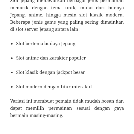
Slot Jepang menawarkan berbagai jenis permainan
menarik dengan tema unik, mulai dari budaya
Jepang, anime, hingga mesin slot klasik modern.
Beberapa jenis game yang paling sering dimainkan
di slot server Jepang antara lain:
Slot bertema budaya Jepang
Slot anime dan karakter populer
Slot klasik dengan jackpot besar
Slot modern dengan fitur interaktif
Variasi ini membuat pemain tidak mudah bosan dan
dapat memilih permainan sesuai dengan gaya
bermain masing-masing.