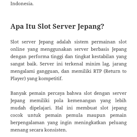
Indonesia.
Apa Itu Slot Server Jepang?
Slot server Jepang adalah sistem permainan slot
online yang menggunakan server berbasis Jepang
dengan performa tinggi dan tingkat kestabilan yang
sangat baik. Server ini terkenal minim lag, jarang
mengalami gangguan, dan memiliki RTP (Return to
Player) yang kompetitif.
Banyak pemain percaya bahwa slot dengan server
Jepang memiliki pola kemenangan yang lebih
mudah dipelajari. Hal ini membuat slot jepang
cocok untuk pemain pemula maupun pemain
berpengalaman yang ingin meningkatkan peluang
menang secara konsisten.