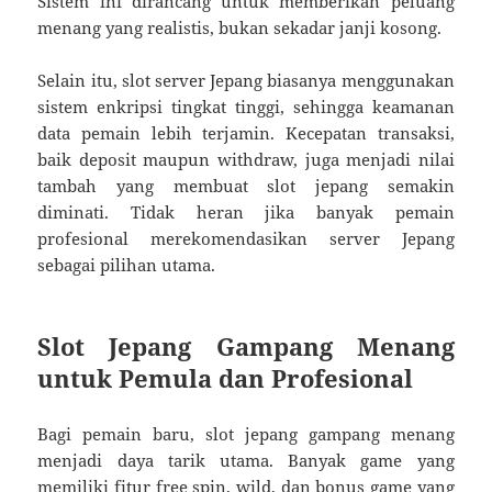
Sistem ini dirancang untuk memberikan peluang
menang yang realistis, bukan sekadar janji kosong.
Selain itu, slot server Jepang biasanya menggunakan
sistem enkripsi tingkat tinggi, sehingga keamanan
data pemain lebih terjamin. Kecepatan transaksi,
baik deposit maupun withdraw, juga menjadi nilai
tambah yang membuat slot jepang semakin
diminati. Tidak heran jika banyak pemain
profesional merekomendasikan server Jepang
sebagai pilihan utama.
Slot Jepang Gampang Menang
untuk Pemula dan Profesional
Bagi pemain baru, slot jepang gampang menang
menjadi daya tarik utama. Banyak game yang
memiliki fitur free spin, wild, dan bonus game yang