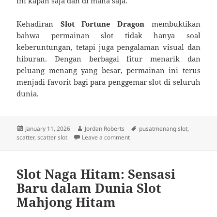
ini kapan saja dan di mana saja.
Kehadiran
Slot Fortune Dragon
membuktikan
bahwa permainan slot tidak hanya soal
keberuntungan, tetapi juga pengalaman visual dan
hiburan. Dengan berbagai fitur menarik dan
peluang menang yang besar, permainan ini terus
menjadi favorit bagi para penggemar slot di seluruh
dunia.
Posted
Author
Tags
January 11, 2026
Jordan Roberts
pusatmenang slot
,
on
on Slot Fortune Dragon: Sensas
scatter
,
scatter slot
Leave a comment
Slot Naga Hitam: Sensasi
Baru dalam Dunia Slot
Mahjong Hitam