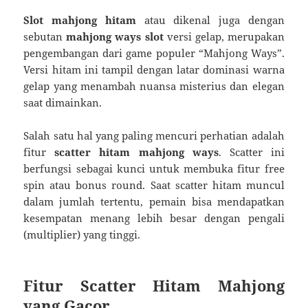
Slot mahjong hitam
atau dikenal juga dengan
sebutan
mahjong ways slot
versi gelap, merupakan
pengembangan dari game populer “Mahjong Ways”.
Versi hitam ini tampil dengan latar dominasi warna
gelap yang menambah nuansa misterius dan elegan
saat dimainkan.
Salah satu hal yang paling mencuri perhatian adalah
fitur
scatter hitam mahjong ways
. Scatter ini
berfungsi sebagai kunci untuk membuka fitur free
spin atau bonus round. Saat scatter hitam muncul
dalam jumlah tertentu, pemain bisa mendapatkan
kesempatan menang lebih besar dengan pengali
(multiplier) yang tinggi.
Fitur Scatter Hitam Mahjong
yang Gacor