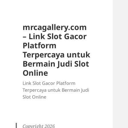
mrcagallery.com
– Link Slot Gacor
Platform
Terpercaya untuk
Bermain Judi Slot
Online
Link Slot Gacor Platform
Terpercaya untuk Bermain Judi
Slot Online
Copyright 2026