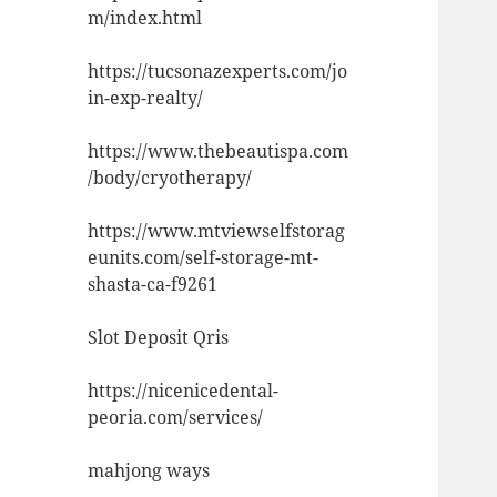
m/index.html
https://tucsonazexperts.com/jo
in-exp-realty/
https://www.thebeautispa.com
/body/cryotherapy/
https://www.mtviewselfstorag
eunits.com/self-storage-mt-
shasta-ca-f9261
Slot Deposit Qris
https://nicenicedental-
peoria.com/services/
mahjong ways