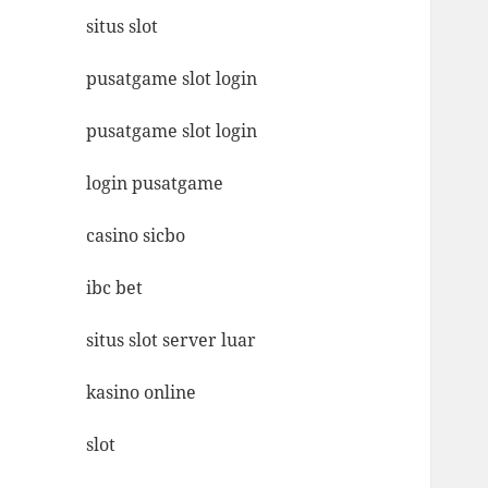
situs slot
pusatgame slot login
pusatgame slot login
login pusatgame
casino sicbo
ibc bet
situs slot server luar
kasino online
slot