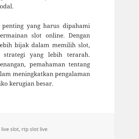
odal.
 penting yang harus dipahami
ermainan slot online. Dengan
ebih bijak dalam memilih slot,
strategi yang lebih terarah.
enangan, pemahaman tentang
alam meningkatkan pengalaman
ko kerugian besar.
 live slot
,
rtp slot live
tang RTP Slot Gacor