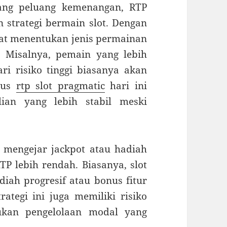
ang peluang kemenangan, RTP
strategi bermain slot. Dengan
t menentukan jenis permainan
 Misalnya, pemain yang lebih
 risiko tinggi biasanya akan
itus
rtp slot pragmatic
hari ini
ian yang lebih stabil meski
a mengejar jackpot atau hadiah
P lebih rendah. Biasanya, slot
ah progresif atau bonus fitur
ategi ini juga memiliki risiko
lukan pengelolaan modal yang