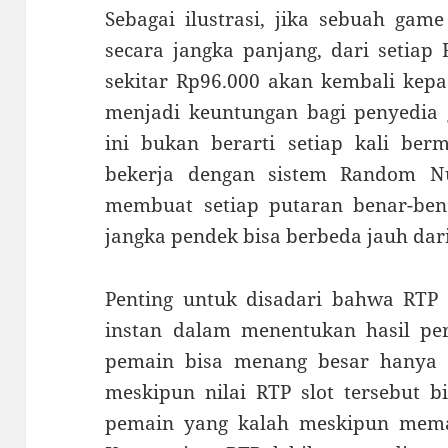
Sebagai ilustrasi, jika sebuah gam
secara jangka panjang, dari setiap
sekitar Rp96.000 akan kembali kep
menjadi keuntungan bagi penyedia 
ini bukan berarti setiap kali ber
bekerja dengan sistem Random N
membuat setiap putaran benar-bena
jangka pendek bisa berbeda jauh dari
Penting untuk disadari bahwa RTP 
instan dalam menentukan hasil pe
pemain bisa menang besar hanya 
meskipun nilai RTP slot tersebut bi
pemain yang kalah meskipun memai