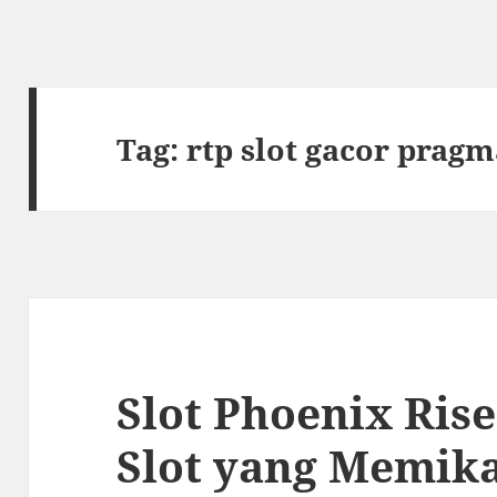
Tag:
rtp slot gacor pragm
Slot Phoenix Ris
Slot yang Memik