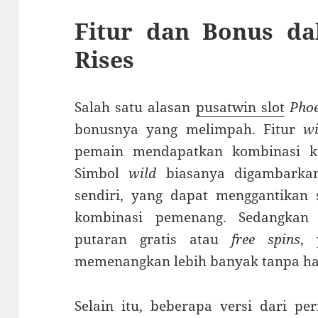
Fitur dan Bonus da
Rises
Salah satu alasan
pusatwin slot
Phoe
bonusnya yang melimpah. Fitur
wi
pemain mendapatkan kombinasi k
Simbol
wild
biasanya digambarkan
sendiri, yang dapat menggantikan
kombinasi pemenang. Sedangka
putaran gratis atau
free spins
, 
memenangkan lebih banyak tanpa h
Selain itu, beberapa versi dari pe