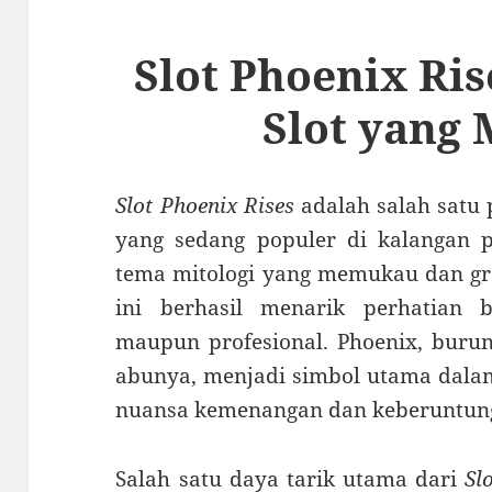
Slot Phoenix Ri
Slot yang
Slot Phoenix Rises
adalah salah satu
yang sedang populer di kalangan p
tema mitologi yang memukau dan gr
ini berhasil menarik perhatian
maupun profesional. Phoenix, burun
abunya, menjadi simbol utama dala
nuansa kemenangan dan keberuntung
Salah satu daya tarik utama dari
Sl