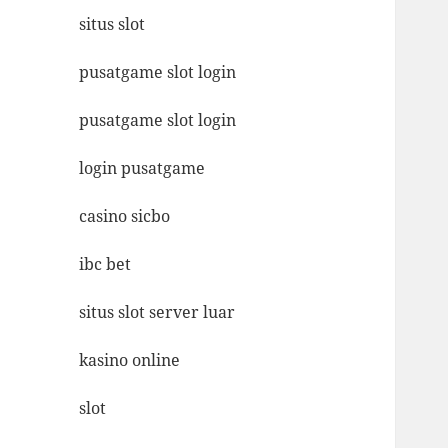
situs slot
pusatgame slot login
pusatgame slot login
login pusatgame
casino sicbo
ibc bet
situs slot server luar
kasino online
slot