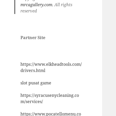
mrcagallery.com
. All rights
reserved
Partner Site
https://www.elkheadtools.com/
drivers.html
slot pusat game
https://syracusenycleaning.co
m/services/
https://www.pocatellomenu.co