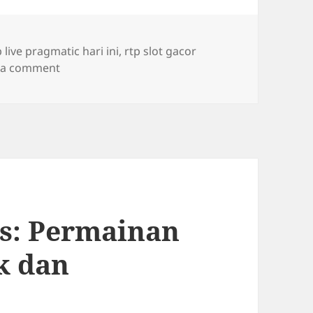
gs
p live pragmatic hari ini
,
rtp slot gacor
on Slot Phoenix Rises: Permainan Slot yang Me
 a comment
es: Permainan
k dan