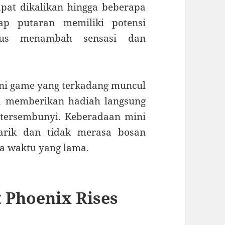
pat dikalikan hingga beberapa
iap putaran memiliki potensi
igus menambah sensasi dan
ni game yang terkadang muncul
ya memberikan hadiah langsung
tersembunyi. Keberadaan mini
arik dan tidak merasa bosan
a waktu yang lama.
t Phoenix Rises