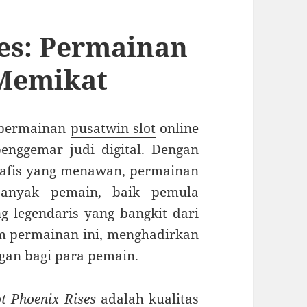
ses: Permainan
 Memikat
 permainan
pusatwin slot
online
enggemar judi digital. Dengan
afis yang menawan, permainan
 banyak pemain, baik pemula
g legendaris yang bangkit dari
m permainan ini, menghadirkan
an bagi para pemain.
ot Phoenix Rises
adalah kualitas