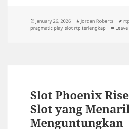
Posted
Author
Ta
January 26, 2026
Jordan Roberts
rt
on
pragmatic play
,
slot rtp terlengkap
Leave
Slot Phoenix Ris
Slot yang Menari
Menguntungkan