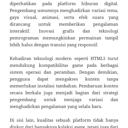
diperhatikan pada platform hiburan digital.
Pengembang umumnya menghadirkan variasi tema,
gaya visual, animasi, serta efek suara yang
dirancang untuk memberikan pengalaman
interaktif. Inovasi grafis dan teknologi
pemrograman memungkinkan permainan tampil
lebih halus dengan transisi yang responsif.
Kehadiran teknologi modern seperti HTML5 turut
mendukung kompatibilitas game pada berbagai
sistem operasi dan peramban. Dengan demikian,
pengguna dapat mengakses konten tanpa
memerlukan instalasi tambahan. Pembaruan konten
secara berkala juga menjadi bagian dari strategi
pengembang untuk menjaga variasi dan
menghadirkan pengalaman yang selalu baru.
Di sisi lain, kualitas sebuah platform tidak hanya
diukur dari banyaknya koleksi game, tetapi juga dari