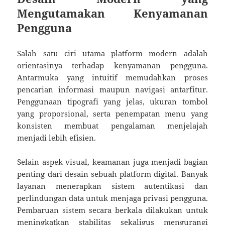
Mengutamakan Kenyamanan
Pengguna
Salah satu ciri utama platform modern adalah
orientasinya terhadap kenyamanan pengguna.
Antarmuka yang intuitif memudahkan proses
pencarian informasi maupun navigasi antarfitur.
Penggunaan tipografi yang jelas, ukuran tombol
yang proporsional, serta penempatan menu yang
konsisten membuat pengalaman menjelajah
menjadi lebih efisien.
Selain aspek visual, keamanan juga menjadi bagian
penting dari desain sebuah platform digital. Banyak
layanan menerapkan sistem autentikasi dan
perlindungan data untuk menjaga privasi pengguna.
Pembaruan sistem secara berkala dilakukan untuk
meningkatkan stabilitas sekaligus mengurangi