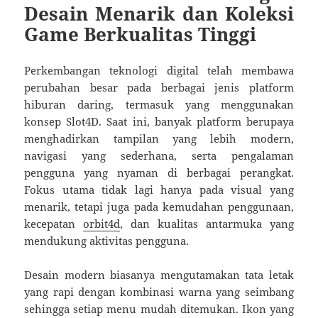
Desain Menarik dan Koleksi
Game Berkualitas Tinggi
Perkembangan teknologi digital telah membawa
perubahan besar pada berbagai jenis platform
hiburan daring, termasuk yang menggunakan
konsep Slot4D. Saat ini, banyak platform berupaya
menghadirkan tampilan yang lebih modern,
navigasi yang sederhana, serta pengalaman
pengguna yang nyaman di berbagai perangkat.
Fokus utama tidak lagi hanya pada visual yang
menarik, tetapi juga pada kemudahan penggunaan,
kecepatan
orbit4d
, dan kualitas antarmuka yang
mendukung aktivitas pengguna.
Desain modern biasanya mengutamakan tata letak
yang rapi dengan kombinasi warna yang seimbang
sehingga setiap menu mudah ditemukan. Ikon yang