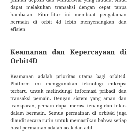
dapat melakukan transaksi dengan cepat tanpa
hambatan. Fitur-fitur ini membuat pengalaman
bermain di orbit 4d lebih menyenangkan dan
efisien.
Keamanan dan Kepercayaan di
Orbit4D
Keamanan adalah prioritas utama bagi orbit4d.
Platform ini menggunakan teknologi enkripsi
terbaru untuk melindungi informasi pribadi dan
transaksi pemain. Dengan sistem yang aman dan
transparan, pemain dapat merasa tenang dan fokus
dalam bermain. Semua permainan di orbit4d juga
diaudit secara rutin untuk memastikan bahwa setiap
hasil permainan adalah acak dan adil.