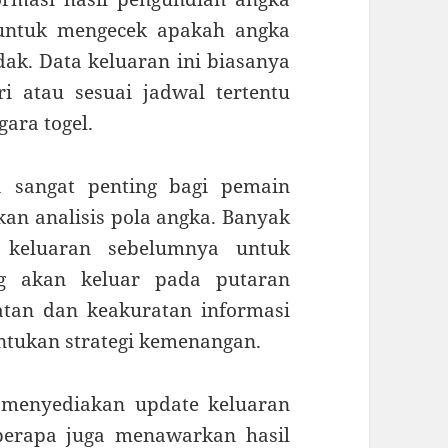
untuk mengecek apakah angka
ak. Data keluaran ini biasanya
i atau sesuai jadwal tertentu
gara togel.
 sangat penting bagi pemain
kan analisis pola angka. Banyak
keluaran sebelumnya untuk
g akan keluar pada putaran
patan dan keakuratan informasi
ntukan strategi kemenangan.
e menyediakan update keluaran
eberapa juga menawarkan hasil