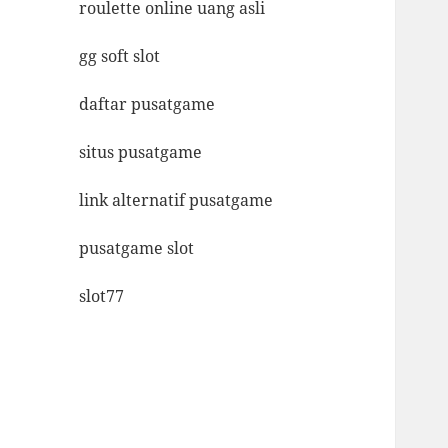
roulette online uang asli
gg soft slot
daftar pusatgame
situs pusatgame
link alternatif pusatgame
pusatgame slot
slot77