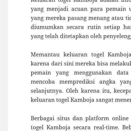
yang menjadi acuan para pemain 
yang mereka pasang menang atau tid
diumumkan secara rutin setiap har
yang telah ditetapkan oleh penyeleng
Memantau keluaran togel Kamboja
karena dari sini mereka bisa melaku
pemain yang menggunakan data 
mencoba memprediksi angka yan
selanjutnya. Oleh karena itu, kece
keluaran togel Kamboja sangat mene
Berbagai situs dan platform onlin
togel Kamboja secara real-time. B