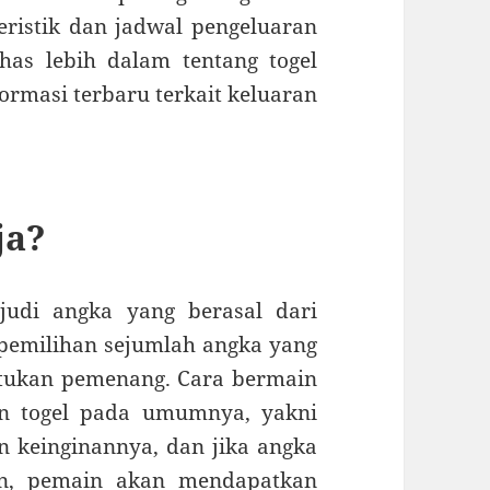
eristik dan jadwal pengeluaran
has lebih dalam tentang togel
rmasi terbaru terkait keluaran
ja?
judi angka yang berasal dari
pemilihan sejumlah angka yang
tukan pemenang. Cara bermain
n togel pada umumnya, yakni
 keinginannya, dan jika angka
ian, pemain akan mendapatkan