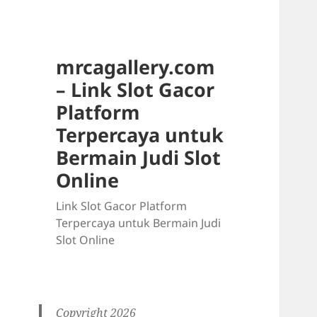
mrcagallery.com
– Link Slot Gacor
Platform
Terpercaya untuk
Bermain Judi Slot
Online
Link Slot Gacor Platform
Terpercaya untuk Bermain Judi
Slot Online
Copyright 2026