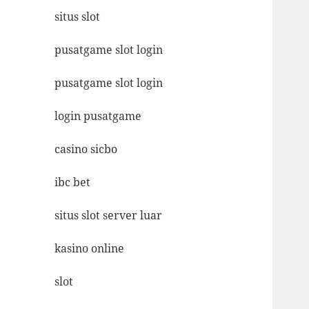
situs slot
pusatgame slot login
pusatgame slot login
login pusatgame
casino sicbo
ibc bet
situs slot server luar
kasino online
slot