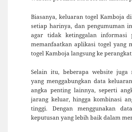
Biasanya, keluaran togel Kamboja 
setiap harinya, dan pengumuman ini
agar tidak ketinggalan informasi
memanfaatkan aplikasi togel yang m
togel Kamboja langsung ke perangka
Selain itu, beberapa website juga 
yang menggabungkan data keluaran
angka penting lainnya, seperti ang
jarang keluar, hingga kombinasi a
tinggi. Dengan menggunakan dat
keputusan yang lebih baik dalam me