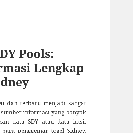
SDY Pools:
rmasi Lengkap
idney
rat dan terbaru menjadi sangat
u sumber informasi yang banyak
kan data SDY atau data hasil
i para penggemar togel Sidney,