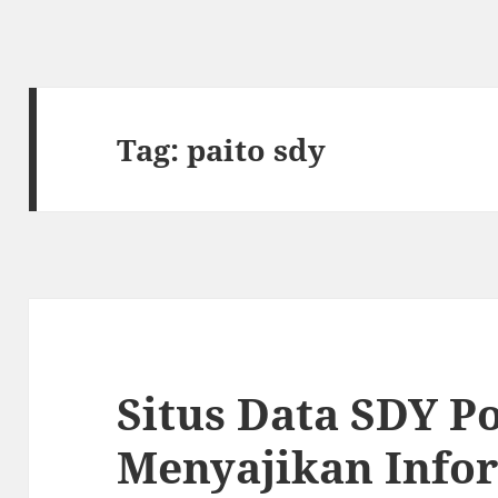
Tag:
paito sdy
Situs Data SDY Po
Menyajikan Info