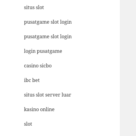
situs slot
pusatgame slot login
pusatgame slot login
login pusatgame
casino sicbo
ibc bet
situs slot server luar
kasino online
slot