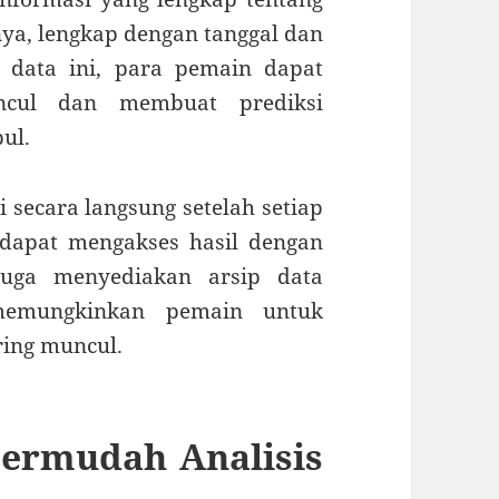
nya, lengkap dengan tanggal dan
 data ini, para pemain dapat
ncul dan membuat prediksi
ul.
 secara langsung setelah setiap
dapat mengakses hasil dengan
juga menyediakan arsip data
memungkinkan pemain untuk
ring muncul.
ermudah Analisis