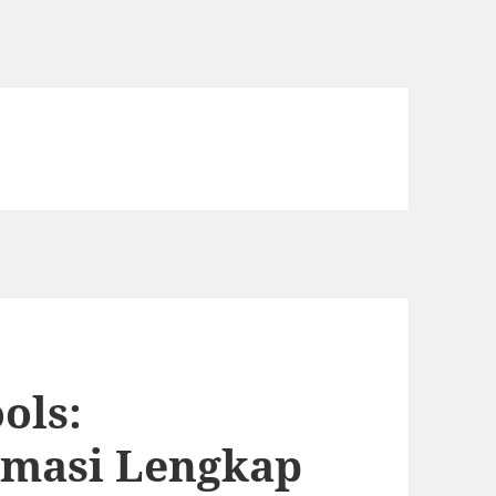
ols:
rmasi Lengkap