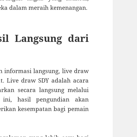
eka dalam meraih kemenangan.
il Langsung dari
 informasi langsung, live draw
at. Live draw SDY adalah acara
arkan secara langsung melalui
a ini, hasil pengundian akan
rikan kesempatan bagi pemain