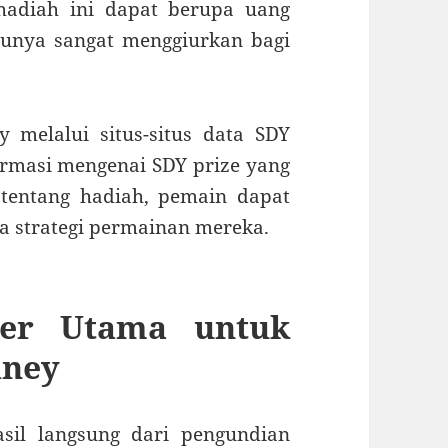
hadiah ini dapat berupa uang
tunya sangat menggiurkan bagi
 melalui situs-situs data SDY
rmasi mengenai SDY prize yang
 tentang hadiah, pemain dapat
da strategi permainan mereka.
ber Utama untuk
dney
sil langsung dari pengundian