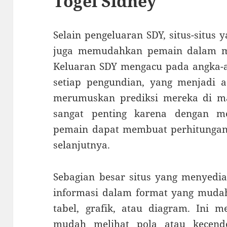
Togel Sidney
Selain pengeluaran SDY, situs-situs
juga memudahkan pemain dalam meng
Keluaran SDY mengacu pada angka-
setiap pengundian, yang menjadi 
merumuskan prediksi mereka di m
sangat penting karena dengan mel
pemain dapat membuat perhitungan 
selanjutnya.
Sebagian besar situs yang menyedi
informasi dalam format yang mudah
tabel, grafik, atau diagram. Ini
mudah melihat pola atau kecend