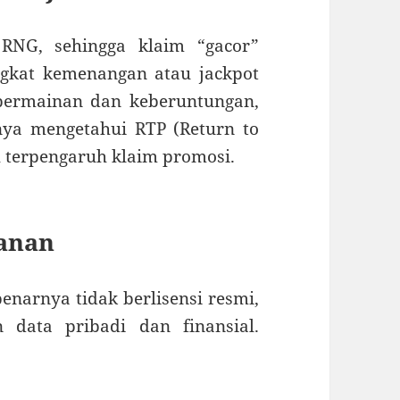
RNG, sehingga klaim “gacor”
ngkat kemenangan atau jackpot
permainan dan keberuntungan,
nya mengetahui RTP (Return to
 terpengaruh klaim promosi.
manan
enarnya tidak berlisensi resmi,
 data pribadi dan finansial.