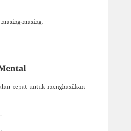
.
a masing-masing.
 Mental
jalan cepat untuk menghasilkan
.