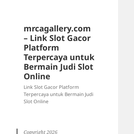
mrcagallery.com
– Link Slot Gacor
Platform
Terpercaya untuk
Bermain Judi Slot
Online
Link Slot Gacor Platform
Terpercaya untuk Bermain Judi
Slot Online
Copyright 2026