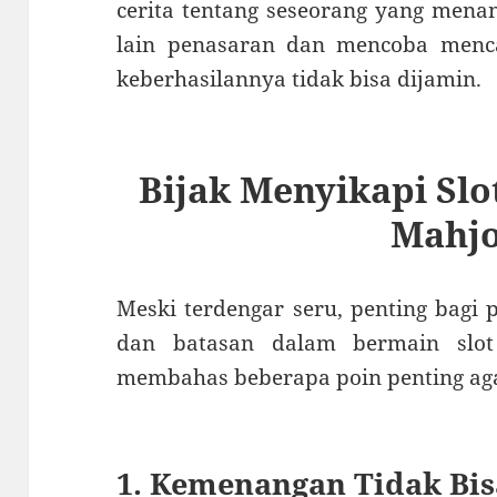
cerita tentang seseorang yang mena
lain penasaran dan mencoba menc
keberhasilannya tidak bisa dijamin.
Bijak Menyikapi Slo
Mahj
Meski terdengar seru, penting bagi
dan batasan dalam bermain slot 
membahas beberapa poin penting agar
1. Kemenangan Tidak Bis