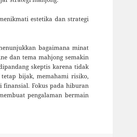
menikmati estetika dan strategi
 menunjukkan bagaimana minat
line dan tema mahjong semakin
dipandang skeptis karena tidak
tetap bijak, memahami risiko,
 finansial. Fokus pada hiburan
n membuat pengalaman bermain