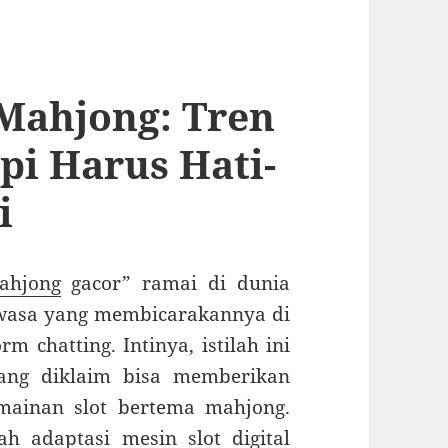
 Mahjong: Tren
pi Harus Hati-
i
ahjong
gacor” ramai di dunia
wasa yang membicarakannya di
m chatting. Intinya, istilah ini
yang diklaim bisa memberikan
mainan slot bertema mahjong.
h adaptasi mesin slot digital