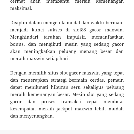
cermat akan membantu meraih kemenangan
maksimal.
Disiplin dalam mengelola modal dan waktu bermain
menjadi kunci sukses di slot88 gacor maxwin.
Menghindari taruhan impulsif, memanfaatkan
bonus, dan mengikuti mesin yang sedang gacor
akan meningkatkan peluang menang besar dan
meraih maxwin setiap hari.
Dengan memilih situs
slot
gacor maxwin yang tepat
dan menerapkan strategi bermain cerdas, pemain
dapat menikmati hiburan seru sekaligus peluang
meraih kemenangan besar. Mesin slot yang sedang
gacor dan proses transaksi cepat membuat
kesempatan meraih jackpot maxwin lebih mudah
dan menyenangkan.