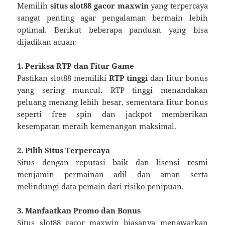
Memilih
situs slot88 gacor maxwin
yang terpercaya
sangat penting agar pengalaman bermain lebih
optimal. Berikut beberapa panduan yang bisa
dijadikan acuan:
1. Periksa RTP dan Fitur Game
Pastikan slot88 memiliki
RTP tinggi
dan fitur bonus
yang sering muncul. RTP tinggi menandakan
peluang menang lebih besar, sementara fitur bonus
seperti free spin dan jackpot memberikan
kesempatan meraih kemenangan maksimal.
2. Pilih Situs Terpercaya
Situs dengan reputasi baik dan lisensi resmi
menjamin permainan adil dan aman serta
melindungi data pemain dari risiko penipuan.
3. Manfaatkan Promo dan Bonus
Situs slot88 gacor maxwin biasanya menawarkan