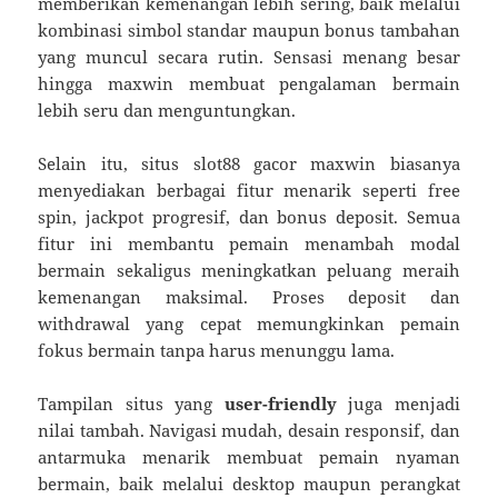
memberikan kemenangan lebih sering, baik melalui
kombinasi simbol standar maupun bonus tambahan
yang muncul secara rutin. Sensasi menang besar
hingga maxwin membuat pengalaman bermain
lebih seru dan menguntungkan.
Selain itu, situs slot88 gacor maxwin biasanya
menyediakan berbagai fitur menarik seperti free
spin, jackpot progresif, dan bonus deposit. Semua
fitur ini membantu pemain menambah modal
bermain sekaligus meningkatkan peluang meraih
kemenangan maksimal. Proses deposit dan
withdrawal yang cepat memungkinkan pemain
fokus bermain tanpa harus menunggu lama.
Tampilan situs yang
user-friendly
juga menjadi
nilai tambah. Navigasi mudah, desain responsif, dan
antarmuka menarik membuat pemain nyaman
bermain, baik melalui desktop maupun perangkat