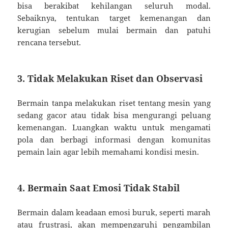
bisa berakibat kehilangan seluruh modal.
Sebaiknya, tentukan target kemenangan dan
kerugian sebelum mulai bermain dan patuhi
rencana tersebut.
3. Tidak Melakukan Riset dan Observasi
Bermain tanpa melakukan riset tentang mesin yang
sedang gacor atau tidak bisa mengurangi peluang
kemenangan. Luangkan waktu untuk mengamati
pola dan berbagi informasi dengan komunitas
pemain lain agar lebih memahami kondisi mesin.
4. Bermain Saat Emosi Tidak Stabil
Bermain dalam keadaan emosi buruk, seperti marah
atau frustrasi, akan mempengaruhi pengambilan