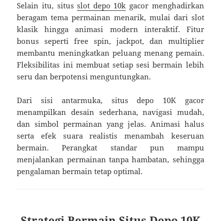
Selain itu, situs
slot depo 10k
gacor menghadirkan
beragam tema permainan menarik, mulai dari slot
klasik hingga animasi modern interaktif. Fitur
bonus seperti free spin, jackpot, dan multiplier
membantu meningkatkan peluang menang pemain.
Fleksibilitas ini membuat setiap sesi bermain lebih
seru dan berpotensi menguntungkan.
Dari sisi antarmuka, situs depo 10K gacor
menampilkan desain sederhana, navigasi mudah,
dan simbol permainan yang jelas. Animasi halus
serta efek suara realistis menambah keseruan
bermain. Perangkat standar pun mampu
menjalankan permainan tanpa hambatan, sehingga
pengalaman bermain tetap optimal.
Strategi Bermain Situs Depo 10K