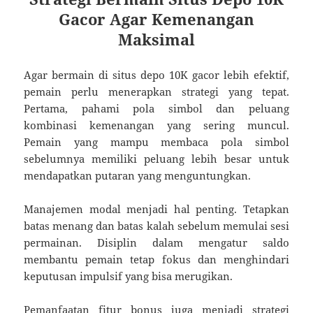
Gacor Agar Kemenangan
Maksimal
Agar bermain di situs depo 10K gacor lebih efektif,
pemain perlu menerapkan strategi yang tepat.
Pertama, pahami pola simbol dan peluang
kombinasi kemenangan yang sering muncul.
Pemain yang mampu membaca pola simbol
sebelumnya memiliki peluang lebih besar untuk
mendapatkan putaran yang menguntungkan.
Manajemen modal menjadi hal penting. Tetapkan
batas menang dan batas kalah sebelum memulai sesi
permainan. Disiplin dalam mengatur saldo
membantu pemain tetap fokus dan menghindari
keputusan impulsif yang bisa merugikan.
Pemanfaatan fitur bonus juga menjadi strategi