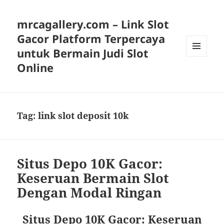
mrcagallery.com – Link Slot
Gacor Platform Terpercaya
untuk Bermain Judi Slot
MENU
Online
AND
WIDGETS
Tag:
link slot deposit 10k
Situs Depo 10K Gacor:
Keseruan Bermain Slot
Dengan Modal Ringan
Situs Depo 10K Gacor: Keseruan