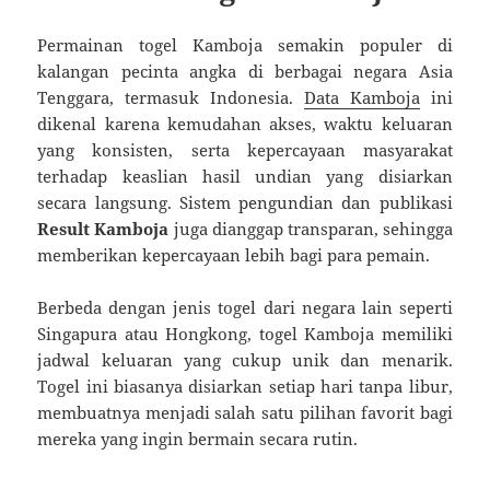
Permainan togel Kamboja semakin populer di
kalangan pecinta angka di berbagai negara Asia
Tenggara, termasuk Indonesia.
Data Kamboja
ini
dikenal karena kemudahan akses, waktu keluaran
yang konsisten, serta kepercayaan masyarakat
terhadap keaslian hasil undian yang disiarkan
secara langsung. Sistem pengundian dan publikasi
Result Kamboja
juga dianggap transparan, sehingga
memberikan kepercayaan lebih bagi para pemain.
Berbeda dengan jenis togel dari negara lain seperti
Singapura atau Hongkong, togel Kamboja memiliki
jadwal keluaran yang cukup unik dan menarik.
Togel ini biasanya disiarkan setiap hari tanpa libur,
membuatnya menjadi salah satu pilihan favorit bagi
mereka yang ingin bermain secara rutin.