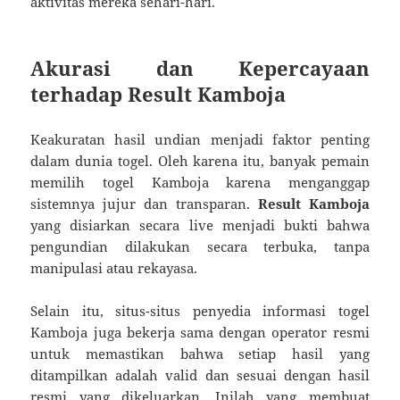
aktivitas mereka sehari-hari.
Akurasi dan Kepercayaan
terhadap Result Kamboja
Keakuratan hasil undian menjadi faktor penting
dalam dunia togel. Oleh karena itu, banyak pemain
memilih togel Kamboja karena menganggap
sistemnya jujur dan transparan.
Result Kamboja
yang disiarkan secara live menjadi bukti bahwa
pengundian dilakukan secara terbuka, tanpa
manipulasi atau rekayasa.
Selain itu, situs-situs penyedia informasi togel
Kamboja juga bekerja sama dengan operator resmi
untuk memastikan bahwa setiap hasil yang
ditampilkan adalah valid dan sesuai dengan hasil
resmi yang dikeluarkan. Inilah yang membuat