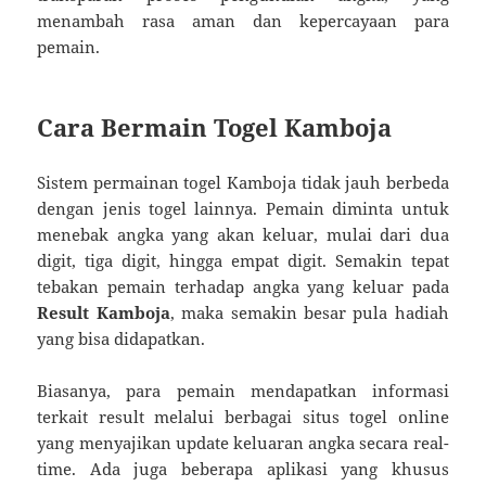
menambah rasa aman dan kepercayaan para
pemain.
Cara Bermain Togel Kamboja
Sistem permainan togel Kamboja tidak jauh berbeda
dengan jenis togel lainnya. Pemain diminta untuk
menebak angka yang akan keluar, mulai dari dua
digit, tiga digit, hingga empat digit. Semakin tepat
tebakan pemain terhadap angka yang keluar pada
Result Kamboja
, maka semakin besar pula hadiah
yang bisa didapatkan.
Biasanya, para pemain mendapatkan informasi
terkait result melalui berbagai situs togel online
yang menyajikan update keluaran angka secara real-
time. Ada juga beberapa aplikasi yang khusus