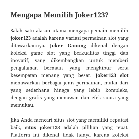
Mengapa Memilih Joker123?
Salah satu alasan utama mengapa pemain memilih
joker123
adalah karena variasi permainan slot yang
ditawarkannya.
Joker Gaming
dikenal dengan
koleksi game slot yang berkualitas tinggi dan
inovatif, yang dikembangkan untuk memberi
pengalaman bermain yang menghibur serta
kesempatan menang yang besar.
Joker123 slot
menawarkan berbagai jenis permainan, mulai dari
yang sederhana hingga yang lebih kompleks,
dengan grafis yang menawan dan efek suara yang
memukau.
Jika Anda mencari situs slot yang memiliki reputasi
baik,
situs joker123
adalah pilihan yang tepat.
Platform ini dikenal tidak hanya karena koleksi