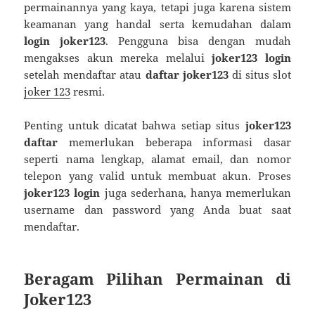
permainannya yang kaya, tetapi juga karena sistem
keamanan yang handal serta kemudahan dalam
login joker123
. Pengguna bisa dengan mudah
mengakses akun mereka melalui
joker123 login
setelah mendaftar atau
daftar joker123
di situs slot
joker 123
resmi.
Penting untuk dicatat bahwa setiap situs
joker123
daftar
memerlukan beberapa informasi dasar
seperti nama lengkap, alamat email, dan nomor
telepon yang valid untuk membuat akun. Proses
joker123 login
juga sederhana, hanya memerlukan
username dan password yang Anda buat saat
mendaftar.
Beragam Pilihan Permainan di
Joker123