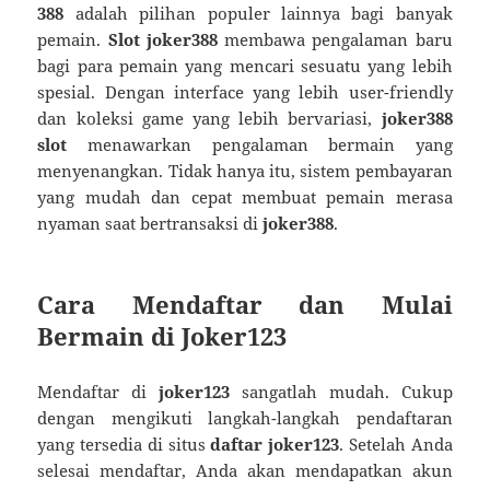
388
adalah pilihan populer lainnya bagi banyak
pemain.
Slot joker388
membawa pengalaman baru
bagi para pemain yang mencari sesuatu yang lebih
spesial. Dengan interface yang lebih user-friendly
dan koleksi game yang lebih bervariasi,
joker388
slot
menawarkan pengalaman bermain yang
menyenangkan. Tidak hanya itu, sistem pembayaran
yang mudah dan cepat membuat pemain merasa
nyaman saat bertransaksi di
joker388
.
Cara Mendaftar dan Mulai
Bermain di Joker123
Mendaftar di
joker123
sangatlah mudah. Cukup
dengan mengikuti langkah-langkah pendaftaran
yang tersedia di situs
daftar joker123
. Setelah Anda
selesai mendaftar, Anda akan mendapatkan akun