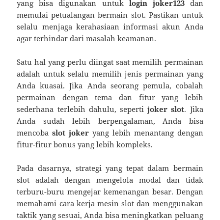
yang bisa digunakan untuk
login joker123
dan
memulai petualangan bermain slot. Pastikan untuk
selalu menjaga kerahasiaan informasi akun Anda
agar terhindar dari masalah keamanan.
Satu hal yang perlu diingat saat memilih permainan
adalah untuk selalu memilih jenis permainan yang
Anda kuasai. Jika Anda seorang pemula, cobalah
permainan dengan tema dan fitur yang lebih
sederhana terlebih dahulu, seperti
joker slot
. Jika
Anda sudah lebih berpengalaman, Anda bisa
mencoba
slot joker
yang lebih menantang dengan
fitur-fitur bonus yang lebih kompleks.
Pada dasarnya, strategi yang tepat dalam bermain
slot adalah dengan mengelola modal dan tidak
terburu-buru mengejar kemenangan besar. Dengan
memahami cara kerja mesin slot dan menggunakan
taktik yang sesuai, Anda bisa meningkatkan peluang