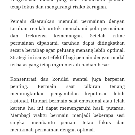
tetap fokus dan mengurangi risiko kerugian.
Pemain disarankan memulai permainan dengan
taruhan rendah untuk memahami pola permainan
dan frekuensi kemenangan. Setelah ritme
permainan dipahami, taruhan dapat ditingkatkan
secara bertahap agar peluang menang lebih optimal.
Strategi ini sangat efektif bagi pemain dengan modal
terbatas yang tetap ingin meraih hadiah besar.
Konsentrasi dan kondisi mental juga berperan
penting. Bermain saat pikiran tenang
memungkinkan pengambilan keputusan lebih
rasional. Hindari bermain saat emosional atau lelah
karena hal ini dapat memengaruhi hasil putaran.
Membagi waktu bermain menjadi beberapa sesi
singkat membantu pemain tetap fokus dan
menikmati permainan dengan optimal.