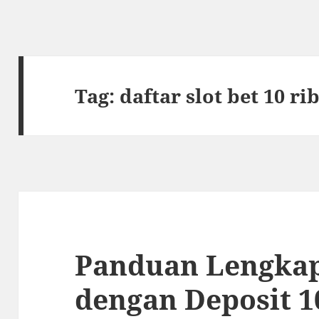
Tag:
daftar slot bet 10 ri
Panduan Lengkap
dengan Deposit 1