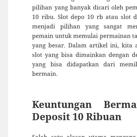
pilihan yang banyak dicari oleh pem
10 ribu. Slot depo 10 rb atau slot 
menjadi pilihan yang sangat me
pemain untuk memulai permainan ta
yang besar. Dalam artikel ini, kit
slot yang bisa dimainkan dengan d
yang bisa didapatkan dari memil
bermain.
Keuntungan Berma
Deposit 10 Ribuan