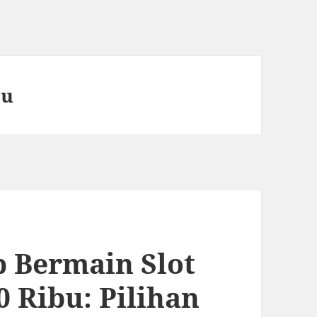
bu
 Bermain Slot
0 Ribu: Pilihan