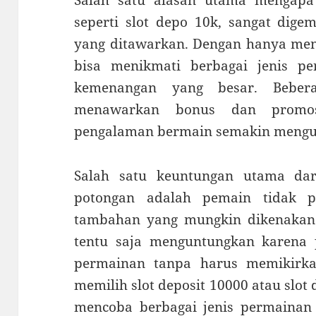
Salah satu alasan utama mengapa 
seperti slot depo 10k, sangat digem
yang ditawarkan. Dengan hanya men
bisa menikmati berbagai jenis p
kemenangan yang besar. Beber
menawarkan bonus dan promo
pengalaman bermain semakin mengu
Salah satu keuntungan utama dar
potongan adalah pemain tidak p
tambahan yang mungkin dikenakan s
tentu saja menguntungkan karena 
permainan tanpa harus memikirka
memilih slot deposit 10000 atau slot
mencoba berbagai jenis permainan 