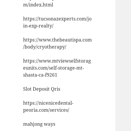
m/index.html
https://tucsonazexperts.com/jo
in-exp-realty/
https://www.thebeautispa.com
/body/cryotherapy/
https://www.mtviewselfstorag
eunits.com/self-storage-mt-
shasta-ca-f9261
Slot Deposit Qris
https://nicenicedental-
peoria.com/services/
mahjong ways