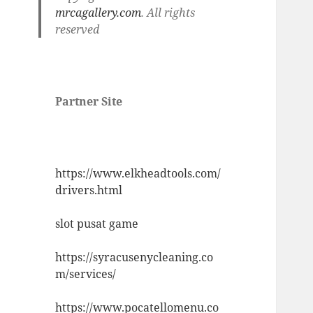
mrcagallery.com
. All rights
reserved
Partner Site
https://www.elkheadtools.com/
drivers.html
slot pusat game
https://syracusenycleaning.co
m/services/
https://www.pocatellomenu.co