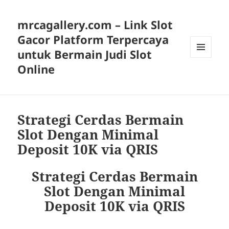
mrcagallery.com – Link Slot
Gacor Platform Terpercaya
untuk Bermain Judi Slot
MENU
Online
AND
WIDGETS
Strategi Cerdas Bermain
Slot Dengan Minimal
Deposit 10K via QRIS
Strategi Cerdas Bermain
Slot Dengan Minimal
Deposit 10K via QRIS