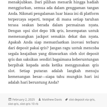
menakjubkan. Dari pilihan menarik hingga hadiah
menggiurkan, semua ada dalam genggaman tangan
Anda. Nikmati pengalaman luar biasa ini di platform
terpercaya seperti, tempat di mana setiap taruhan
terasa seakan berada dalam permainan nyata.
Dengan opsi slot depo 10k qris, kesempatan untuk
memenangkan jackpot semakin dekat dan nyata.
Apakah Anda siap memanfaatkan inovasi terbaru
dari deposit pakai qris? Jangan ragu untuk mencoba
segala keajaiban yang ditawarkan oleh slot deposit
qris dan saksikan sendiri bagaimana keberuntungan
berpihak kepada anda ketika menggunakan qris
slot. Setiap putaran adalah langkah menuju
kemenangan besar—siapa tahu mungkin hari ini
adalah hari beruntung Anda?
Posted
Author
Tags
February 2, 2025
Matthew Davis
slot deposit via qris
,
on
slot qris
,
slot qris 10 rb