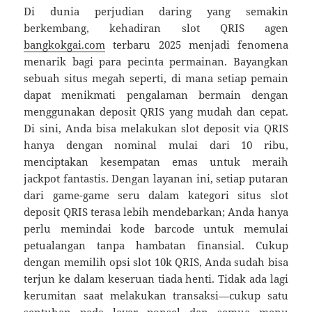
Di dunia perjudian daring yang semakin
berkembang, kehadiran slot QRIS agen
bangkokgai.com
terbaru 2025 menjadi fenomena
menarik bagi para pecinta permainan. Bayangkan
sebuah situs megah seperti, di mana setiap pemain
dapat menikmati pengalaman bermain dengan
menggunakan deposit QRIS yang mudah dan cepat.
Di sini, Anda bisa melakukan slot deposit via QRIS
hanya dengan nominal mulai dari 10 ribu,
menciptakan kesempatan emas untuk meraih
jackpot fantastis. Dengan layanan ini, setiap putaran
dari game-game seru dalam kategori situs slot
deposit QRIS terasa lebih mendebarkan; Anda hanya
perlu memindai kode barcode untuk memulai
petualangan tanpa hambatan finansial. Cukup
dengan memilih opsi slot 10k QRIS, Anda sudah bisa
terjun ke dalam keseruan tiada henti. Tidak ada lagi
kerumitan saat melakukan transaksi—cukup satu