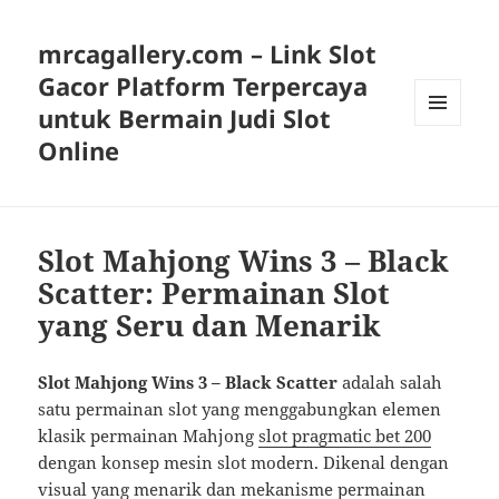
mrcagallery.com – Link Slot
Gacor Platform Terpercaya
untuk Bermain Judi Slot
MENU
Online
AND
WIDGETS
Slot Mahjong Wins 3 – Black
Scatter: Permainan Slot
yang Seru dan Menarik
Slot Mahjong Wins 3 – Black Scatter
adalah salah
satu permainan slot yang menggabungkan elemen
klasik permainan Mahjong
slot pragmatic bet 200
dengan konsep mesin slot modern. Dikenal dengan
visual yang menarik dan mekanisme permainan