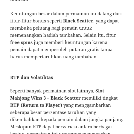
Keuntungan besar dalam permainan ini datang dari
fitur-fitur bonus seperti
Black Scatter
, yang dapat
membuka peluang bagi pemain untuk
memenangkan hadiah tambahan. Selain itu, fitur
free spins
juga memberi keuntungan karena
pemain dapat memperoleh putaran gratis tanpa
harus mempertaruhkan uang tambahan.
RTP dan Volatilitas
Seperti banyak permainan slot lainnya,
Slot
Mahjong Wins 3 – Black Scatter
memiliki tingkat
RTP (Return to Player)
yang menggambarkan
seberapa besar persentase taruhan yang
dikembalikan kepada pemain dalam jangka panjang.
Meskipun RTP dapat bervariasi antara berbagai
kasino, permainan ini umumnya menawarkan