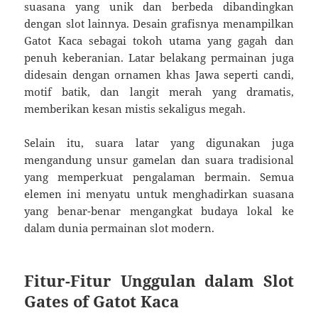
suasana yang unik dan berbeda dibandingkan
dengan slot lainnya. Desain grafisnya menampilkan
Gatot Kaca sebagai tokoh utama yang gagah dan
penuh keberanian. Latar belakang permainan juga
didesain dengan ornamen khas Jawa seperti candi,
motif batik, dan langit merah yang dramatis,
memberikan kesan mistis sekaligus megah.
Selain itu, suara latar yang digunakan juga
mengandung unsur gamelan dan suara tradisional
yang memperkuat pengalaman bermain. Semua
elemen ini menyatu untuk menghadirkan suasana
yang benar-benar mengangkat budaya lokal ke
dalam dunia permainan slot modern.
Fitur-Fitur Unggulan dalam Slot
Gates of Gatot Kaca