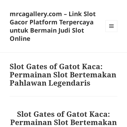
mrcagallery.com – Link Slot
Gacor Platform Terpercaya
untuk Bermain Judi Slot
MENU
Online
AND
WIDGETS
Slot Gates of Gatot Kaca:
Permainan Slot Bertemakan
Pahlawan Legendaris
Slot Gates of Gatot Kaca:
Permainan Slot Bertemakan