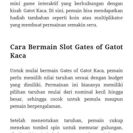
mini game interaktif yang berhubungan dengan
kisah Gatot Kaca. Di sini, pemain bisa mendapatkan
hadiah tambahan seperti koin atau multiplikator
yang membuat permainan semakin seru.
Cara Bermain Slot Gates of Gatot
Kaca
Untuk mulai bermain Gates of Gatot Kaca, pemain
perlu memilih nilai taruhan sesuai dengan budget
yang dimiliki. Permainan ini biasanya memiliki
pilihan taruhan mulai dari nominal kecil hingga
besar, sehingga cocok untuk pemula maupun
pemain berpengalaman.
Setelah menentukan taruhan, pemain cukup
menekan tombol spin untuk memutar gulungan.