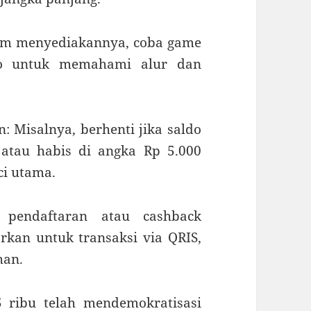
rm menyediakannya, coba game
mo untuk memahami alur dan
: Misalnya, berhenti jika saldo
 atau habis di angka Rp 5.000
ci utama.
pendaftaran atau cashback
rkan untuk transaksi via QRIS,
han.
5 ribu telah mendemokratisasi