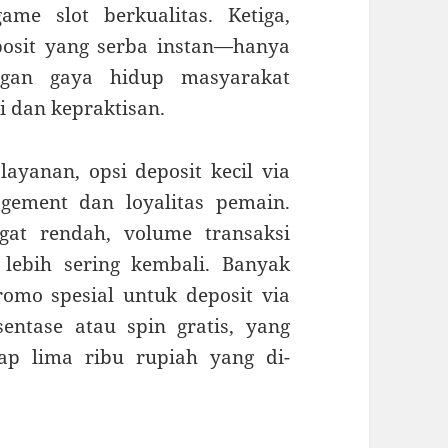
me slot berkualitas. Ketiga,
posit yang serba instan—hanya
ngan gaya hidup masyarakat
 dan kepraktisan.
layanan, opsi deposit kecil via
gement dan loyalitas pemain.
gat rendah, volume transaksi
lebih sering kembali. Banyak
omo spesial untuk deposit via
entase atau spin gratis, yang
ap lima ribu rupiah yang di-