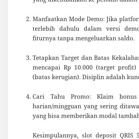
Manfaatkan Mode Demo: Jika platfo
terlebih dahulu dalam versi de
fiturnya tanpa mengeluarkan saldo.
Tetapkan Target dan Batas Kekalahan
mencapai Rp 10.000 (target profit)
(batas kerugian). Disiplin adalah kun
Cari Tahu Promo: Klaim bonus 
harian/mingguan yang sering ditawa
yang bisa memberikan modal tamba
Kesimpulannya, slot deposit QRIS 