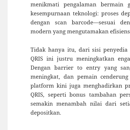
menikmati pengalaman bermain ga
kesempurnaan teknologi: proses de
dengan scan barcode—sesuai de
modern yang mengutamakan efisiensi
Tidak hanya itu, dari sisi penyedia 
QRIS ini justru meningkatkan enga
Dengan barrier to entry yang san
meningkat, dan pemain cenderung 
platform kini juga menghadirkan pr
QRIS, seperti bonus tambahan pers
semakin menambah nilai dari seti
depositkan.