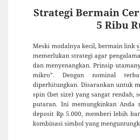
Strategi Bermain Ce
5 Ribu R
Meski modalnya kecil, bermain link
s
memerlukan strategi agar pengalama
dan menyenangkan. Prinsip utamany
mikro”. Dengan nominal terba
diperhitungkan. Disarankan untuk m
spin (bet size) yang sangat rendah, 
putaran. Ini memungkinkan Anda 
deposit Rp 5.000, memberi lebih b
kombinasi simbol yang menguntungk