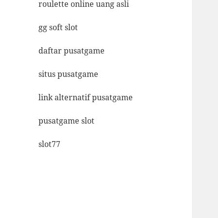
roulette online uang asli
gg soft slot
daftar pusatgame
situs pusatgame
link alternatif pusatgame
pusatgame slot
slot77