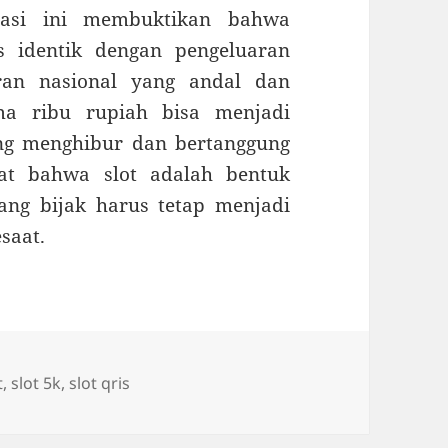
vasi ini membuktikan bahwa
s identik dengan pengeluaran
ran nasional yang andal dan
ima ribu rupiah bisa menjadi
ng menghibur dan bertanggung
gat bahwa slot adalah bentuk
ang bijak harus tetap menjadi
esaat.
t
,
slot 5k
,
slot qris