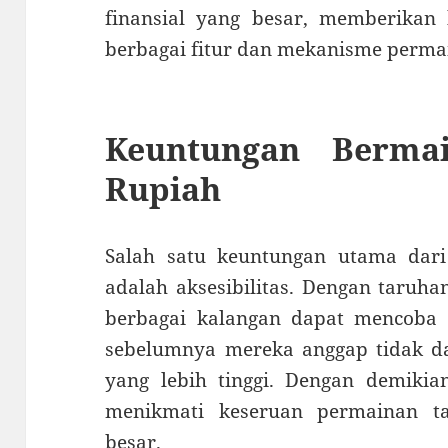
finansial
yang
besar,
memberikan
berbagai
fitur
dan
mekanisme
perma
Keuntungan
Berm
Rupiah
Salah
satu
keuntungan
utama
dar
adalah
aksesibilitas.
Dengan
taruh
berbagai
kalangan
dapat
mencoba
sebelumnya
mereka
anggap
tidak
d
yang
lebih
tinggi.
Dengan
demikia
menikmati
keseruan
permainan
t
besar.