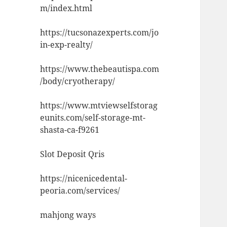
m/index.html
https://tucsonazexperts.com/jo
in-exp-realty/
https://www.thebeautispa.com
/body/cryotherapy/
https://www.mtviewselfstorag
eunits.com/self-storage-mt-
shasta-ca-f9261
Slot Deposit Qris
https://nicenicedental-
peoria.com/services/
mahjong ways