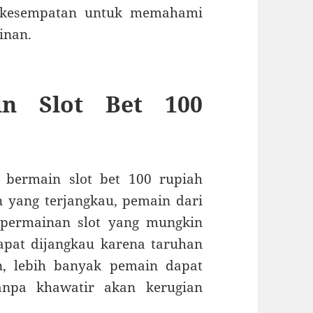
kesempatan
untuk
memahami
inan.
ain
Slot
Bet
100
i
bermain
slot
bet
100
rupiah
an
yang
terjangkau,
pemain
dari
permainan
slot
yang
mungkin
apat
dijangkau
karena
taruhan
n,
lebih
banyak
pemain
dapat
anpa
khawatir
akan
kerugian