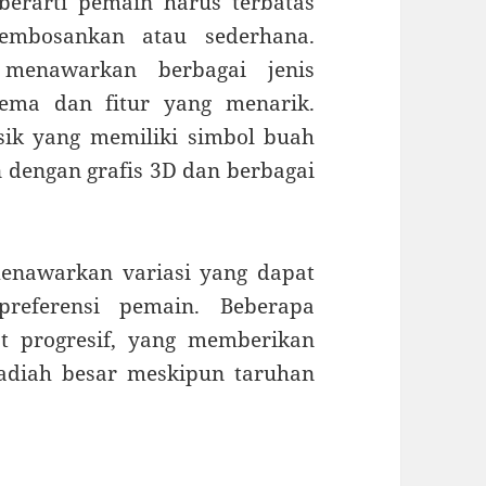
berarti
pemain
harus
terbatas
embosankan
atau
sederhana.
e
menawarkan
berbagai
jenis
tema
dan
fitur
yang
menarik.
sik
yang
memiliki
simbol
buah
n
dengan
grafis
3D
dan
berbagai
enawarkan
variasi
yang
dapat
preferensi
pemain.
Beberapa
ot
progresif,
yang
memberikan
adiah
besar
meskipun
taruhan