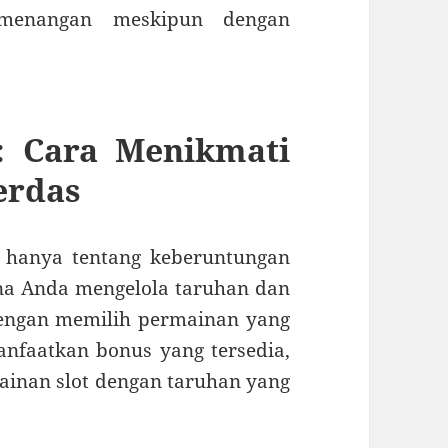
emenangan
meskipun
dengan
h:
Cara
Menikmati
erdas
n
hanya
tentang
keberuntungan
na
Anda
mengelola
taruhan
dan
engan
memilih
permainan
yang
nfaatkan
bonus
yang
tersedia,
ainan
slot
dengan
taruhan
yang