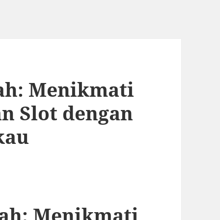
iah: Menikmati
n Slot dengan
kau
ah:
Menikmati