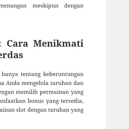
emenangan
meskipun
dengan
h:
Cara
Menikmati
erdas
n
hanya
tentang
keberuntungan
na
Anda
mengelola
taruhan
dan
engan
memilih
permainan
yang
nfaatkan
bonus
yang
tersedia,
ainan
slot
dengan
taruhan
yang