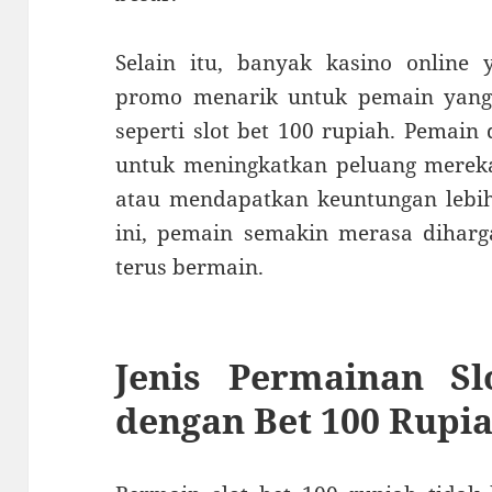
Selain
itu,
banyak
kasino
online
promo
menarik
untuk
pemain
yan
seperti
slot
bet
100
rupiah.
Pemain
untuk
meningkatkan
peluang
mere
atau
mendapatkan
keuntungan
leb
ini,
pemain
semakin
merasa
dihar
terus
bermain.
Jenis
Permainan
S
dengan
Bet
100
Rupi