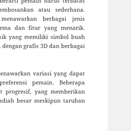
berarti
pemain
harus
terbatas
embosankan
atau
sederhana.
e
menawarkan
berbagai
jenis
tema
dan
fitur
yang
menarik.
sik
yang
memiliki
simbol
buah
n
dengan
grafis
3D
dan
berbagai
enawarkan
variasi
yang
dapat
preferensi
pemain.
Beberapa
ot
progresif,
yang
memberikan
adiah
besar
meskipun
taruhan