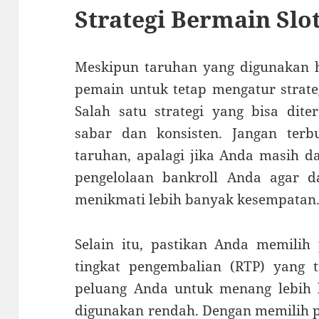
Strategi
Bermain
Slo
Meskipun
taruhan
yang
digunakan
pemain
untuk
tetap
mengatur
strat
Salah
satu
strategi
yang
bisa
dite
sabar
dan
konsisten.
Jangan
terb
taruhan,
apalagi
jika
Anda
masih
d
pengelolaan
bankroll
Anda
agar
d
menikmati
lebih
banyak
kesempatan
Selain
itu,
pastikan
Anda
memilih
tingkat
pengembalian (
RTP)
yang
peluang
Anda
untuk
menang
lebih
digunakan
rendah.
Dengan
memilih