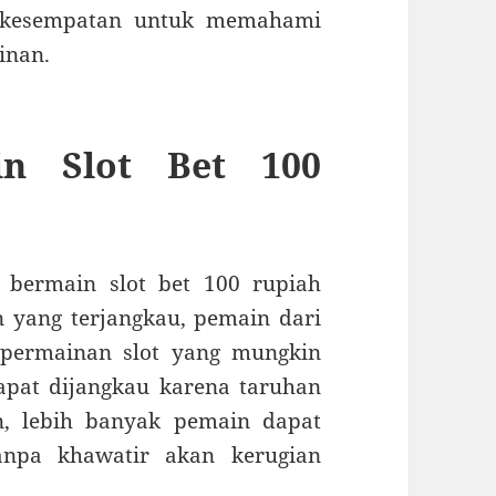
kesempatan
untuk
memahami
inan.
ain
Slot
Bet
100
i
bermain
slot
bet
100
rupiah
an
yang
terjangkau,
pemain
dari
permainan
slot
yang
mungkin
apat
dijangkau
karena
taruhan
n,
lebih
banyak
pemain
dapat
anpa
khawatir
akan
kerugian