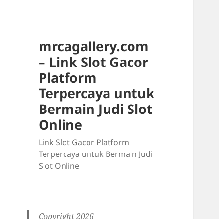
mrcagallery.com
– Link Slot Gacor
Platform
Terpercaya untuk
Bermain Judi Slot
Online
Link Slot Gacor Platform
Terpercaya untuk Bermain Judi
Slot Online
Copyright 2026