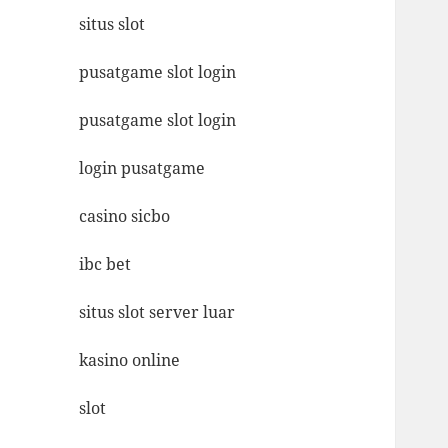
situs slot
pusatgame slot login
pusatgame slot login
login pusatgame
casino sicbo
ibc bet
situs slot server luar
kasino online
slot