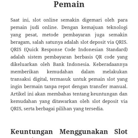
Pemain
Saat ini, slot online semakin digemari oleh para
pemain judi online. Dengan kemajuan teknologi
yang pesat, metode pembayaran juga semakin
beragam, salah satunya adalah slot deposit via QRIS.
QRIS (Quick Response Code Indonesian Standard)
adalah sistem pembayaran berbasis QR code yang
dikeluarkan oleh Bank Indonesia. Keberadaannya
memberikan kemudahan dalam melakukan
transaksi digital, termasuk untuk pemain slot yang
ingin bermain tanpa repot dengan transfer manual.
Artikel ini akan membahas tentang keuntungan dan
kemudahan yang ditawarkan oleh slot deposit via
QRIS, serta berbagai pilihan yang tersedia.
Keuntungan Menggunakan Slot