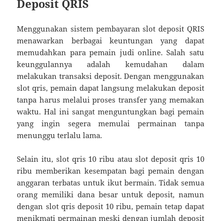
Deposit QRIS
Menggunakan sistem pembayaran slot deposit QRIS
menawarkan berbagai keuntungan yang dapat
memudahkan para pemain judi online. Salah satu
keunggulannya adalah kemudahan dalam
melakukan transaksi deposit. Dengan menggunakan
slot qris, pemain dapat langsung melakukan deposit
tanpa harus melalui proses transfer yang memakan
waktu. Hal ini sangat menguntungkan bagi pemain
yang ingin segera memulai permainan tanpa
menunggu terlalu lama.
Selain itu, slot qris 10 ribu atau slot deposit qris 10
ribu memberikan kesempatan bagi pemain dengan
anggaran terbatas untuk ikut bermain. Tidak semua
orang memiliki dana besar untuk deposit, namun
dengan slot qris deposit 10 ribu, pemain tetap dapat
menikmati permainan meski dengan jumlah deposit