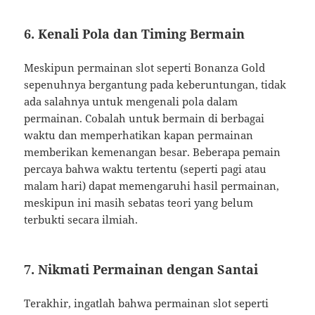
6.
Kenali Pola dan Timing Bermain
Meskipun permainan slot seperti Bonanza Gold
sepenuhnya bergantung pada keberuntungan, tidak
ada salahnya untuk mengenali pola dalam
permainan. Cobalah untuk bermain di berbagai
waktu dan memperhatikan kapan permainan
memberikan kemenangan besar. Beberapa pemain
percaya bahwa waktu tertentu (seperti pagi atau
malam hari) dapat memengaruhi hasil permainan,
meskipun ini masih sebatas teori yang belum
terbukti secara ilmiah.
7.
Nikmati Permainan dengan Santai
Terakhir, ingatlah bahwa permainan slot seperti