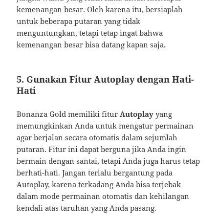
kemenangan besar. Oleh karena itu, bersiaplah
untuk beberapa putaran yang tidak
menguntungkan, tetapi tetap ingat bahwa
kemenangan besar bisa datang kapan saja.
5.
Gunakan Fitur Autoplay dengan Hati-
Hati
Bonanza Gold memiliki fitur
Autoplay
yang
memungkinkan Anda untuk mengatur permainan
agar berjalan secara otomatis dalam sejumlah
putaran. Fitur ini dapat berguna jika Anda ingin
bermain dengan santai, tetapi Anda juga harus tetap
berhati-hati. Jangan terlalu bergantung pada
Autoplay, karena terkadang Anda bisa terjebak
dalam mode permainan otomatis dan kehilangan
kendali atas taruhan yang Anda pasang.