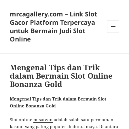
mrcagallery.com – Link Slot
Gacor Platform Terpercaya
untuk Bermain Judi Slot
MENU
Online
AND
WIDGETS
Mengenal Tips dan Trik
dalam Bermain Slot Online
Bonanza Gold
Mengenal Tips dan Trik dalam Bermain Slot
Online Bonanza Gold
Slot online
pusatwin
adalah salah satu permainan
kasino yang paling populer di dunia maya. Di antara