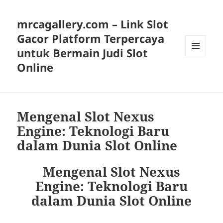
mrcagallery.com – Link Slot
Gacor Platform Terpercaya
untuk Bermain Judi Slot
MENU
Online
AND
WIDGETS
Mengenal Slot Nexus
Engine: Teknologi Baru
dalam Dunia Slot Online
Mengenal Slot Nexus
Engine: Teknologi Baru
dalam Dunia Slot Online