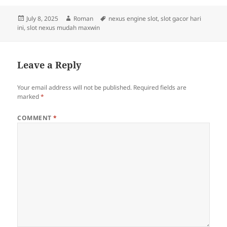
Posted
Author
Tags
July 8, 2025
Roman
nexus engine slot
,
slot gacor hari
on
ini
,
slot nexus mudah maxwin
Leave a Reply
Your email address will not be published.
Required fields are
marked
*
COMMENT
*