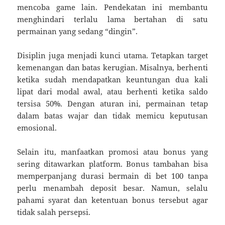
mencoba game lain. Pendekatan ini membantu
menghindari terlalu lama bertahan di satu
permainan yang sedang “dingin”.
Disiplin juga menjadi kunci utama. Tetapkan target
kemenangan dan batas kerugian. Misalnya, berhenti
ketika sudah mendapatkan keuntungan dua kali
lipat dari modal awal, atau berhenti ketika saldo
tersisa 50%. Dengan aturan ini, permainan tetap
dalam batas wajar dan tidak memicu keputusan
emosional.
Selain itu, manfaatkan promosi atau bonus yang
sering ditawarkan platform. Bonus tambahan bisa
memperpanjang durasi bermain di bet 100 tanpa
perlu menambah deposit besar. Namun, selalu
pahami syarat dan ketentuan bonus tersebut agar
tidak salah persepsi.