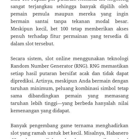
sangat terjangkau sehingga banyak dipilih oleh
pemain pemula maupun mereka yang ingin
bermain santai tanpa tekanan modal besar.
Meskipun kecil, bet 100 tetap memberikan akses
penuh terhadap fitur permainan yang tersedia di
dalam slot tersebut.
Secara sistem, slot online menggunakan teknologi
Random Number Generator (RNG). RNG memastikan
setiap hasil putaran bersifat acak dan tidak dapat
diprediksi. Artinya, meskipun Anda bermain dengan
taruhan minimum, peluang kombinasi simbol tetap
sama dibandingkan pemain yang memasang
taruhan lebih tinggi—yang berbeda hanyalah nilai
kemenangan yang didapat.
Banyak pengembang game ternama menghadirkan
slot yang ramah untuk bet kecil. Misalnya,
Habanero