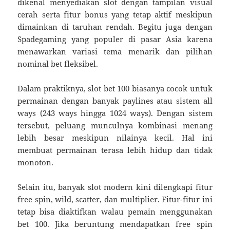
dikenal menyediakan slot dengan tampilan visual
cerah serta fitur bonus yang tetap aktif meskipun
dimainkan di taruhan rendah. Begitu juga dengan
Spadegaming
yang populer di pasar Asia karena
menawarkan variasi tema menarik dan pilihan
nominal bet fleksibel.
Dalam praktiknya, slot bet 100 biasanya cocok untuk
permainan dengan banyak paylines atau sistem all
ways (243 ways hingga 1024 ways). Dengan sistem
tersebut, peluang munculnya kombinasi menang
lebih besar meskipun nilainya kecil. Hal ini
membuat permainan terasa lebih hidup dan tidak
monoton.
Selain itu, banyak slot modern kini dilengkapi fitur
free spin, wild, scatter, dan multiplier. Fitur-fitur ini
tetap bisa diaktifkan walau pemain menggunakan
bet 100. Jika beruntung mendapatkan free spin