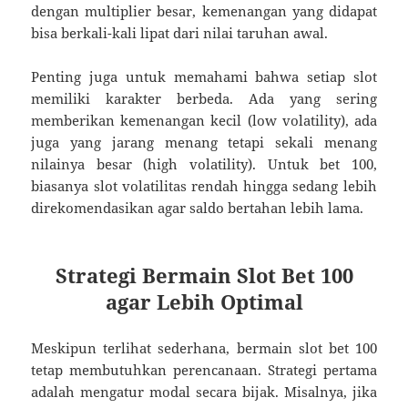
dengan multiplier besar, kemenangan yang didapat
bisa berkali-kali lipat dari nilai taruhan awal.
Penting juga untuk memahami bahwa setiap slot
memiliki karakter berbeda. Ada yang sering
memberikan kemenangan kecil (low volatility), ada
juga yang jarang menang tetapi sekali menang
nilainya besar (high volatility). Untuk bet 100,
biasanya slot volatilitas rendah hingga sedang lebih
direkomendasikan agar saldo bertahan lebih lama.
Strategi Bermain Slot Bet 100
agar Lebih Optimal
Meskipun terlihat sederhana, bermain slot bet 100
tetap membutuhkan perencanaan. Strategi pertama
adalah mengatur modal secara bijak. Misalnya, jika