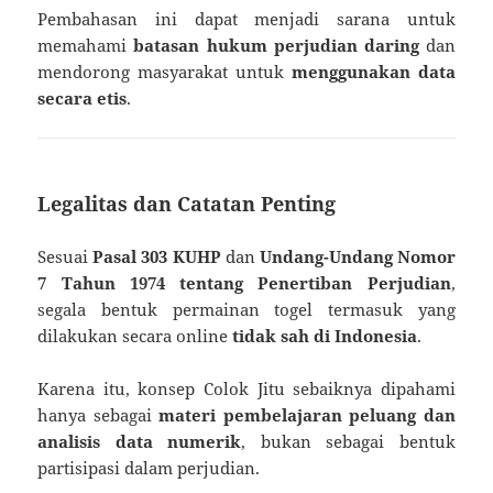
Pembahasan ini dapat menjadi sarana untuk
memahami
batasan hukum perjudian daring
dan
mendorong masyarakat untuk
menggunakan data
secara etis
.
Legalitas dan Catatan Penting
Sesuai
Pasal 303 KUHP
dan
Undang-Undang Nomor
7 Tahun 1974 tentang Penertiban Perjudian
,
segala bentuk permainan togel termasuk yang
dilakukan secara online
tidak sah di Indonesia
.
Karena itu, konsep Colok Jitu sebaiknya dipahami
hanya sebagai
materi pembelajaran peluang dan
analisis data numerik
, bukan sebagai bentuk
partisipasi dalam perjudian.