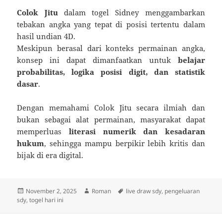
Colok Jitu
dalam togel Sidney menggambarkan
tebakan angka yang tepat di posisi tertentu dalam
hasil undian 4D.
Meskipun berasal dari konteks permainan angka,
konsep ini dapat dimanfaatkan untuk
belajar
probabilitas, logika posisi digit, dan statistik
dasar
.
Dengan memahami Colok Jitu secara ilmiah dan
bukan sebagai alat permainan, masyarakat dapat
memperluas
literasi numerik dan kesadaran
hukum
, sehingga mampu berpikir lebih kritis dan
bijak di era digital.
Posted
Author
Tags
November 2, 2025
Roman
live draw sdy
,
pengeluaran
on
sdy
,
togel hari ini