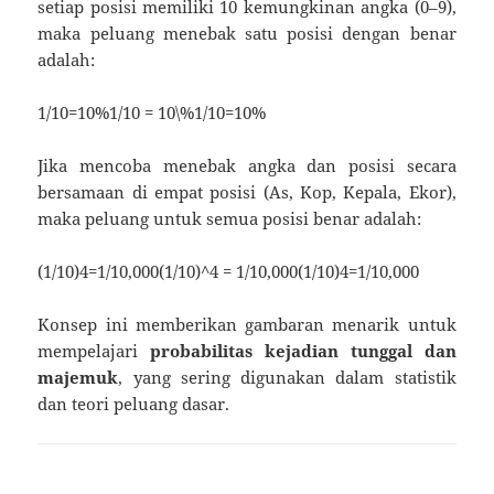
setiap posisi memiliki 10 kemungkinan angka (0–9),
maka peluang menebak satu posisi dengan benar
adalah:
1/10=10%1/10 = 10\%
1/10
=
10%
Jika mencoba menebak angka dan posisi secara
bersamaan di empat posisi (As, Kop, Kepala, Ekor),
maka peluang untuk semua posisi benar adalah:
(1/10)4=1/10,000(1/10)^4 = 1/10,000
(
1/10
)
4
=
1/10
,
000
Konsep ini memberikan gambaran menarik untuk
mempelajari
probabilitas kejadian tunggal dan
majemuk
, yang sering digunakan dalam statistik
dan teori peluang dasar.